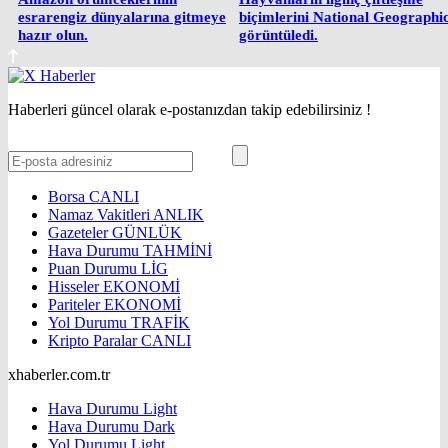
esrarengiz dünyalarına gitmeye
biçimlerini National Geographi
hazır olun.
görüntüledi.
Haberleri güncel olarak e-postanızdan takip edebilirsiniz !
Borsa
CANLI
Namaz Vakitleri
ANLIK
Gazeteler
GÜNLÜK
Hava Durumu
TAHMİNİ
Puan Durumu
LİG
Hisseler
EKONOMİ
Pariteler
EKONOMİ
Yol Durumu
TRAFİK
Kripto Paralar
CANLI
xhaberler.com.tr
Hava Durumu Light
Hava Durumu Dark
Yol Durumu Light