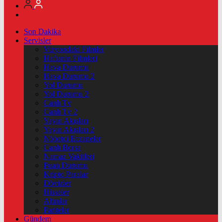
Son Dakika
Servisler
Vizyondaki Filmler
Haftanin Filmleri
Hava Durumu
Hava Durumu 2
Yol Durumu
Yol Durumu 2
Canlı Tv
Canlı Tv 2
Yayın Akışları
Yayın Akışları 2
Nöbetçi Eczaneler
Canlı Borsa
Namaz Vakitleri
Puan Durumu
Kripto Paralar
Dövizler
Hisseler
Altınlar
Pariteler
Gündem