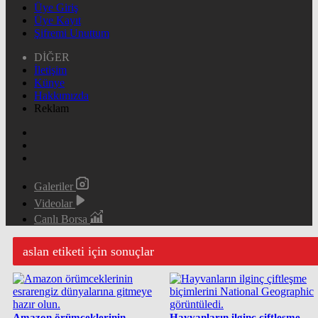
Üye Giriş
Üye Kayıt
Şifremi Unuttum
DİĞER
İletişim
Künye
Hakkımızda
Reklam
Galeriler
Videolar
Canlı Borsa
aslan etiketi için sonuçlar
Amazon örümceklerinin
Hayvanların ilginç çiftleşme