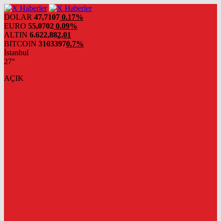
DOLAR
47,7107
0.17%
EURO
55,0702
0.09%
ALTIN
6.622,88
2,01
BITCOIN
3103397
0.7%
İstanbul
27°
AÇIK