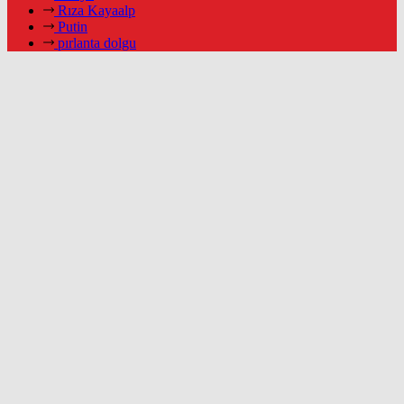
Rıza Kayaalp
Putin
pırlanta dolgu