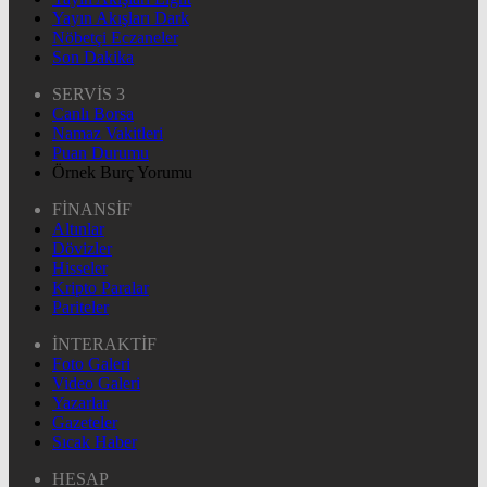
Yayın Akışları Dark
Nöbetçi Eczaneler
Son Dakika
SERVİS 3
Canlı Borsa
Namaz Vakitleri
Puan Durumu
Örnek Burç Yorumu
FİNANSİF
Altınlar
Dövizler
Hisseler
Kripto Paralar
Pariteler
İNTERAKTİF
Foto Galeri
Video Galeri
Yazarlar
Gazeteler
Sıcak Haber
HESAP