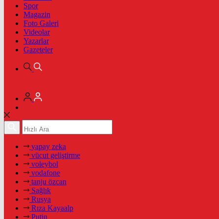
Spor
Magazin
Foto Galeri
Videolar
Yazarlar
Gazeteler
yapay zeka
vücut geliştirme
voleybol
vodafone
tanju özcan
Sağlık
Rusya
Rıza Kayaalp
Putin