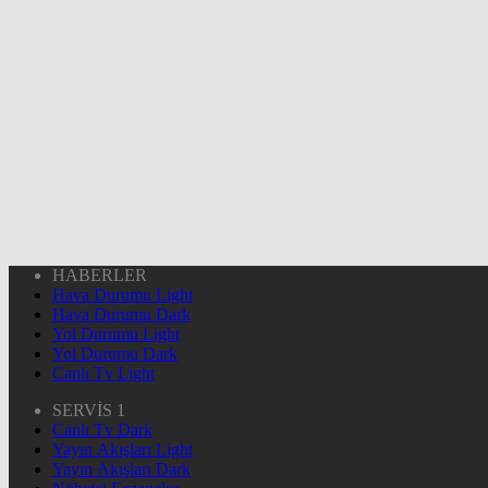
HABERLER
Hava Durumu Light
Hava Durumu Dark
Yol Durumu Light
Yol Durumu Dark
Canlı Tv Light
SERVİS 1
Canlı Tv Dark
Yayın Akışları Light
Yayın Akışları Dark