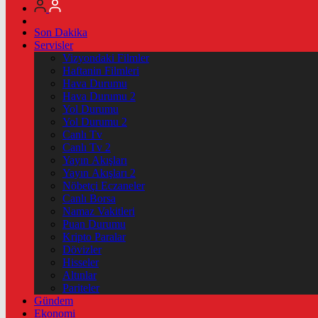
Son Dakika
Servisler
Vizyondaki Filmler
Haftanin Filmleri
Hava Durumu
Hava Durumu 2
Yol Durumu
Yol Durumu 2
Canlı Tv
Canlı Tv 2
Yayın Akışları
Yayın Akışları 2
Nöbetçi Eczaneler
Canlı Borsa
Namaz Vakitleri
Puan Durumu
Kripto Paralar
Dövizler
Hisseler
Altınlar
Pariteler
Gündem
Ekonomi