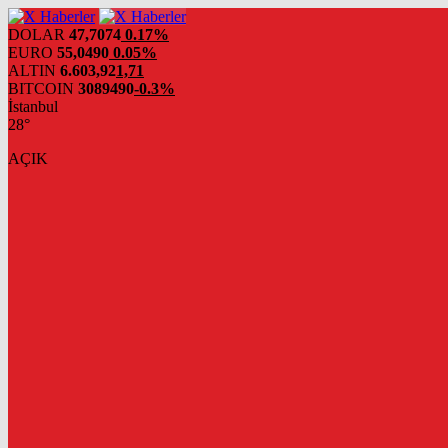
DOLAR
47,7074
0.17%
EURO
55,0490
0.05%
ALTIN
6.603,92
1,71
BITCOIN
3089490
-0.3%
İstanbul
28°
AÇIK