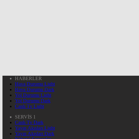
HABERLER
Hava Durumu Light
Hava Durumu Dark
Yol Durumu Light
Yol Durumu Dark
Canlı Tv Light
SERVİS 1
Canlı Tv Dark
Yayın Akışları Light
Yayın Akışları Dark