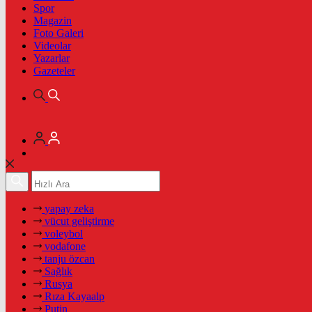
Spor
Magazin
Foto Galeri
Videolar
Yazarlar
Gazeteler
yapay zeka
vücut geliştirme
voleybol
vodafone
tanju özcan
Sağlık
Rusya
Rıza Kayaalp
Putin