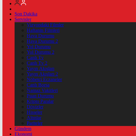
Son Dakika
Servisler
Vizyondaki Filmler
Haftanin Filmleri
Hava Durumu
Hava Durumu 2
Yol Durumu
Yol Durumu 2
Canlı Tv
Canlı Tv 2
Yayın Akışları
Yayın Akışları 2
Nöbetçi Eczaneler
Canlı Borsa
Namaz Vakitleri
Puan Durumu
Kripto Paralar
Dövizler
Hisseler
Altınlar
Pariteler
Gündem
Ekonomi