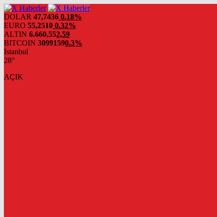
DOLAR
47,7436
0.18%
EURO
55,2510
0.32%
ALTIN
6.660,55
2,59
BITCOIN
3099159
0.3%
İstanbul
28°
AÇIK