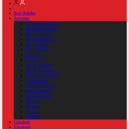
Son Dakika
Servisler
Vizyondaki Filmler
Haftanin Filmleri
Hava Durumu
Hava Durumu 2
Yol Durumu
Yol Durumu 2
Canlı Tv
Canlı Tv 2
Yayın Akışları
Yayın Akışları 2
Nöbetçi Eczaneler
Canlı Borsa
Namaz Vakitleri
Puan Durumu
Kripto Paralar
Dövizler
Hisseler
Altınlar
Pariteler
Gündem
Ekonomi