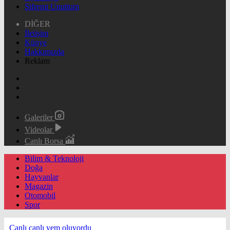
Şifremi Unuttum
DİĞER
İletişim
Künye
Hakkımızda
Reklam
Galeriler
Videolar
Canlı Borsa
Bilim & Teknoloji
Doğa
Hayvanlar
Magazin
Otomobil
Spor
Canlı canlı yem oluyordu