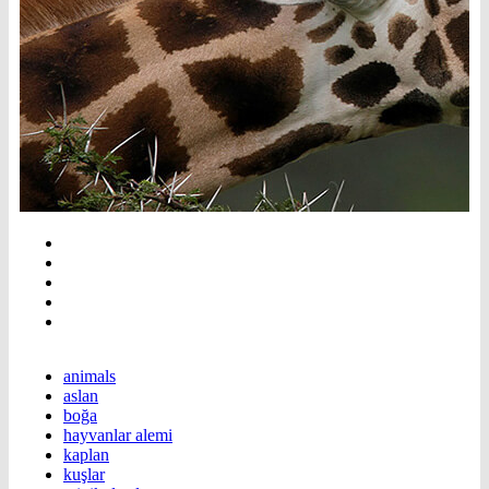
animals
aslan
boğa
hayvanlar alemi
kaplan
kuşlar