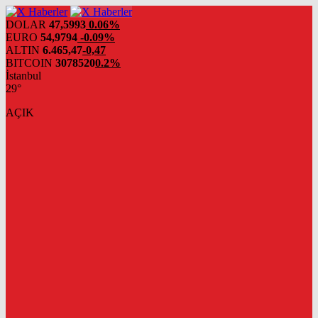
DOLAR
47,5993
0.06%
EURO
54,9794
-0.09%
ALTIN
6.465,47
-0,47
BITCOIN
3078520
0.2%
İstanbul
29°
AÇIK