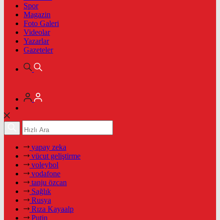
Spor
Magazin
Foto Galeri
Videolar
Yazarlar
Gazeteler
yapay zeka
vücut geliştirme
voleybol
vodafone
tanju özcan
Sağlık
Rusya
Rıza Kayaalp
Putin