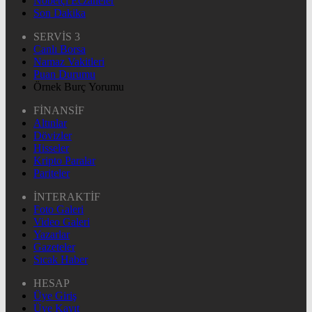
Nöbetçi Eczaneler
Son Dakika
SERVİS 3
Canlı Borsa
Namaz Vakitleri
Puan Durumu
Örnek Burç Yorumu
FİNANSİF
Altınlar
Dövizler
Hisseler
Kripto Paralar
Pariteler
İNTERAKTİF
Foto Galeri
Video Galeri
Yazarlar
Gazeteler
Sıcak Haber
HESAP
Üye Giriş
Üye Kayıt