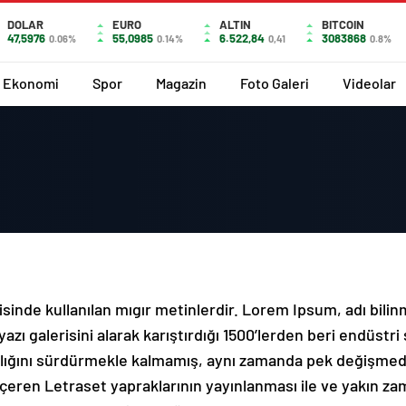
DOLAR
EURO
ALTIN
BITCOIN
47,5976
55,0985
6.522,84
3083868
0.06%
0.14%
0,41
0.8%
Ekonomi
Spor
Magazin
Foto Galeri
Videolar
sinde kullanılan mıgır metinlerdir. Lorem Ipsum, adı bili
zı galerisini alarak karıştırdığı 1500’lerden beri endüstri
arlığını sürdürmekle kalmamış, aynı zamanda pek değişmede
 içeren Letraset yapraklarının yayınlanması ile ve yakın 