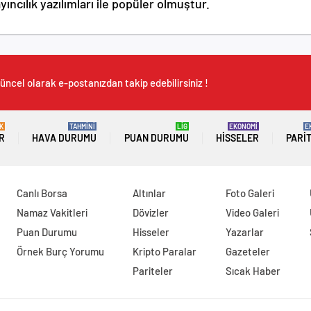
ncılık yazılımları ile popüler olmuştur.
üncel olarak e-postanızdan takip edebilirsiniz !
K
TAHMİNİ
LİG
EKONOMİ
E
R
HAVA DURUMU
PUAN DURUMU
HISSELER
PARI
Canlı Borsa
Altınlar
Foto Galeri
Namaz Vakitleri
Dövizler
Video Galeri
Puan Durumu
Hisseler
Yazarlar
Örnek Burç Yorumu
Kripto Paralar
Gazeteler
Pariteler
Sıcak Haber