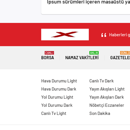
Ipsum sürümleri içeren masaüstü yayı
Haberleri g
CANLI
ANLIK
GÜNLÜ
BORSA
NAMAZ VAKITLERI
GAZETELE
Hava Durumu Light
Canlı Tv Dark
Hava Durumu Dark
Yayın Akışları Light
Yol Durumu Light
Yayın Akışları Dark
Yol Durumu Dark
Nöbetçi Eczaneler
Canlı Tv Light
Son Dakika