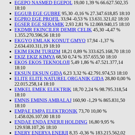
EGEPO NASMED EGEPOL
19,00
1,39 %
66.627.502,35
18:10
EGGUB EGE GUBRE
95,30
-0,16 %
27.347.618,85
18:10
EGPRO EGE PROFIL
33,94
-0,53 %
13.631.321,02
18:10
EGSER EGE SERAMIK
2,93
2,81 %
12.069.940,15
18:10
EKDMR EKINCILER DEMIR CELIK
45,30
-4,47 %
1.355.270.596,56
18:10
EKGYO EMLAK KONUT GMYO
17,94
-1,37 %
2.634.410.311,19
18:10
EKIM EKIM TURIZM
18,21
0,89 %
333.625.168,70
18:10
EKIZ EKIZ KIMYA
68,50
0,74 %
357.655,50
18:10
EKOS EKOS TEKNOLOJI
5,49
1,86 %
47.521.377,14
18:10
EKSUN EKSUN GIDA
6,23
3,32 %
42.791.974,53
18:10
ELITE ELITE NATUREL ORGANIK GIDA
28,80
0,00 %
22.015.258,14
18:10
EMKEL EMEK ELEKTRIK
18,70
2,24 %
98.795.318,54
18:10
EMNIS EMINIS AMBALAJ
160,90
-1,29 %
865.831,50
18:10
EMPAE EMPA ELEKTRONIK
73,70
10,00 %
1.458.026.107,00
18:10
ENDAE ENDA ENERJI HOLDING
16,80
9,95 %
129.938.107,26
18:10
ENERY ENERYA ENERJI
8,35
-0,36 %
183.215.562,02