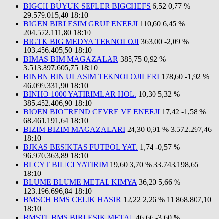
BIGCH BUYUK SEFLER BIGCHEFS
6,52
0,77 %
29.579.015,40
18:10
BIGEN BIRLESIM GRUP ENERJI
110,60
6,45 %
204.572.111,80
18:10
BIGTK BIG MEDYA TEKNOLOJI
363,00
-2,09 %
103.456.405,50
18:10
BIMAS BIM MAGAZALAR
385,75
0,92 %
3.513.897.605,75
18:10
BINBN BIN ULASIM TEKNOLOJILERI
178,60
-1,92 %
46.099.331,90
18:10
BINHO 1000 YATIRIMLAR HOL.
10,30
5,32 %
385.452.406,90
18:10
BIOEN BIOTREND CEVRE VE ENERJI
17,42
-1,58 %
68.461.191,64
18:10
BIZIM BIZIM MAGAZALARI
24,30
0,91 %
3.572.297,46
18:10
BJKAS BESIKTAS FUTBOL YAT.
1,74
-0,57 %
96.970.363,89
18:10
BLCYT BILICI YATIRIM
19,60
3,70 %
33.743.198,65
18:10
BLUME BLUME METAL KIMYA
36,20
5,66 %
123.196.696,84
18:10
BMSCH BMS CELIK HASIR
12,22
2,26 %
11.868.807,10
18:10
BMSTL BMS BIRLESIK METAL
46,66
-3,60 %