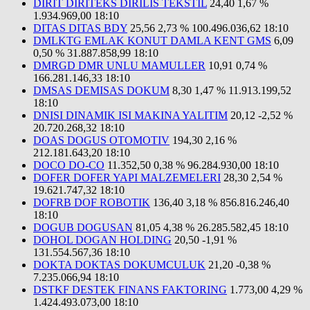
DIRIT DIRITEKS DIRILIS TEKSTIL
24,40
1,67 %
1.934.969,00
18:10
DITAS DITAS BDY
25,56
2,73 %
100.496.036,62
18:10
DMLKTG EMLAK KONUT DAMLA KENT GMS
6,09
0,50 %
31.887.858,99
18:10
DMRGD DMR UNLU MAMULLER
10,91
0,74 %
166.281.146,33
18:10
DMSAS DEMISAS DOKUM
8,30
1,47 %
11.913.199,52
18:10
DNISI DINAMIK ISI MAKINA YALITIM
20,12
-2,52 %
20.720.268,32
18:10
DOAS DOGUS OTOMOTIV
194,30
2,16 %
212.181.643,20
18:10
DOCO DO-CO
11.352,50
0,38 %
96.284.930,00
18:10
DOFER DOFER YAPI MALZEMELERI
28,30
2,54 %
19.621.747,32
18:10
DOFRB DOF ROBOTIK
136,40
3,18 %
856.816.246,40
18:10
DOGUB DOGUSAN
81,05
4,38 %
26.285.582,45
18:10
DOHOL DOGAN HOLDING
20,50
-1,91 %
131.554.567,36
18:10
DOKTA DOKTAS DOKUMCULUK
21,20
-0,38 %
7.235.066,94
18:10
DSTKF DESTEK FINANS FAKTORING
1.773,00
4,29 %
1.424.493.073,00
18:10