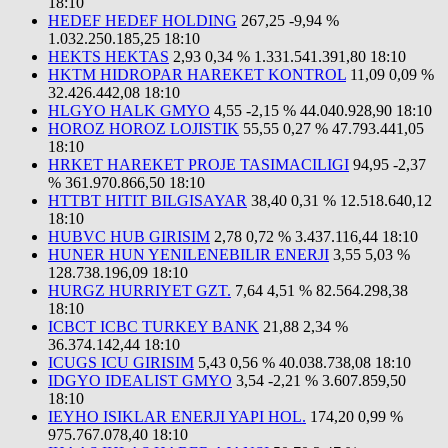
18:10
HEDEF HEDEF HOLDING
267,25
-9,94 %
1.032.250.185,25
18:10
HEKTS HEKTAS
2,93
0,34 %
1.331.541.391,80
18:10
HKTM HIDROPAR HAREKET KONTROL
11,09
0,09 %
32.426.442,08
18:10
HLGYO HALK GMYO
4,55
-2,15 %
44.040.928,90
18:10
HOROZ HOROZ LOJISTIK
55,55
0,27 %
47.793.441,05
18:10
HRKET HAREKET PROJE TASIMACILIGI
94,95
-2,37
%
361.970.866,50
18:10
HTTBT HITIT BILGISAYAR
38,40
0,31 %
12.518.640,12
18:10
HUBVC HUB GIRISIM
2,78
0,72 %
3.437.116,44
18:10
HUNER HUN YENILENEBILIR ENERJI
3,55
5,03 %
128.738.196,09
18:10
HURGZ HURRIYET GZT.
7,64
4,51 %
82.564.298,38
18:10
ICBCT ICBC TURKEY BANK
21,88
2,34 %
36.374.142,44
18:10
ICUGS ICU GIRISIM
5,43
0,56 %
40.038.738,08
18:10
IDGYO IDEALIST GMYO
3,54
-2,21 %
3.607.859,50
18:10
IEYHO ISIKLAR ENERJI YAPI HOL.
174,20
0,99 %
975.767.078,40
18:10