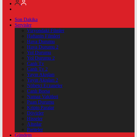
Son Dakika
Servisler
Vizyondaki Filmler
Haftanin Filmleri
Hava Durumu
Hava Durumu 2
Yol Durumu
Yol Durumu 2
Canlı Tv
Canlı Tv 2
Yayın Akışları
Yayın Akışları 2
Nöbetçi Eczaneler
Canlı Borsa
Namaz Vakitleri
Puan Durumu
Kripto Paralar
Dövizler
Hisseler
Altınlar
Pariteler
Gündem