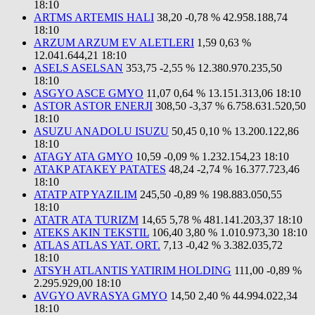
18:10
ARTMS ARTEMIS HALI
38,20
-0,78 %
42.958.188,74
18:10
ARZUM ARZUM EV ALETLERI
1,59
0,63 %
12.041.644,21
18:10
ASELS ASELSAN
353,75
-2,55 %
12.380.970.235,50
18:10
ASGYO ASCE GMYO
11,07
0,64 %
13.151.313,06
18:10
ASTOR ASTOR ENERJI
308,50
-3,37 %
6.758.631.520,50
18:10
ASUZU ANADOLU ISUZU
50,45
0,10 %
13.200.122,86
18:10
ATAGY ATA GMYO
10,59
-0,09 %
1.232.154,23
18:10
ATAKP ATAKEY PATATES
48,24
-2,74 %
16.377.723,46
18:10
ATATP ATP YAZILIM
245,50
-0,89 %
198.883.050,55
18:10
ATATR ATA TURIZM
14,65
5,78 %
481.141.203,37
18:10
ATEKS AKIN TEKSTIL
106,40
3,80 %
1.010.973,30
18:10
ATLAS ATLAS YAT. ORT.
7,13
-0,42 %
3.382.035,72
18:10
ATSYH ATLANTIS YATIRIM HOLDING
111,00
-0,89 %
2.295.929,00
18:10
AVGYO AVRASYA GMYO
14,50
2,40 %
44.994.022,34
18:10