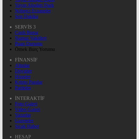
Yayın Akışları Dark
Nöbetçi Eczaneler
Son Dakika
SERVİS 3
Canlı Borsa
Namaz Vakitleri
Puan Durumu
Örnek Burç Yorumu
FİNANSİF
Altınlar
Dövizler
Hisseler
Kripto Paralar
Pariteler
İNTERAKTİF
Foto Galeri
Video Galeri
Yazarlar
Gazeteler
Sıcak Haber
HESAP