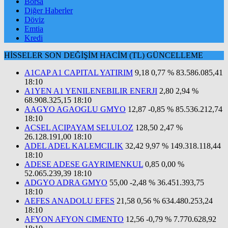
Borsa
Diğer Haberler
Döviz
Emtia
Kredi
HİSSELER
SON
DEĞİŞİM
HACİM (TL)
GÜNCELLEME
A1CAP A1 CAPITAL YATIRIM
9,18
0,77 %
83.586.085,41
18:10
A1YEN A1 YENILENEBILIR ENERJI
2,80
2,94 %
68.908.325,15
18:10
AAGYO AGAOGLU GMYO
12,87
-0,85 %
85.536.212,74
18:10
ACSEL ACIPAYAM SELULOZ
128,50
2,47 %
26.128.191,00
18:10
ADEL ADEL KALEMCILIK
32,42
9,97 %
149.318.118,44
18:10
ADESE ADESE GAYRIMENKUL
0,85
0,00 %
52.065.239,39
18:10
ADGYO ADRA GMYO
55,00
-2,48 %
36.451.393,75
18:10
AEFES ANADOLU EFES
21,58
0,56 %
634.480.253,24
18:10
AFYON AFYON CIMENTO
12,56
-0,79 %
7.770.628,92