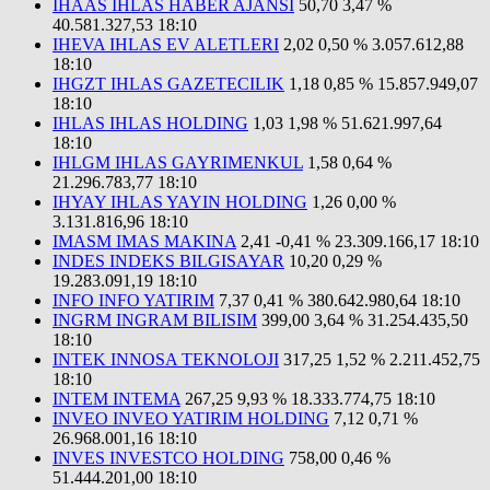
IHAAS IHLAS HABER AJANSI
50,70
3,47 %
40.581.327,53
18:10
IHEVA IHLAS EV ALETLERI
2,02
0,50 %
3.057.612,88
18:10
IHGZT IHLAS GAZETECILIK
1,18
0,85 %
15.857.949,07
18:10
IHLAS IHLAS HOLDING
1,03
1,98 %
51.621.997,64
18:10
IHLGM IHLAS GAYRIMENKUL
1,58
0,64 %
21.296.783,77
18:10
IHYAY IHLAS YAYIN HOLDING
1,26
0,00 %
3.131.816,96
18:10
IMASM IMAS MAKINA
2,41
-0,41 %
23.309.166,17
18:10
INDES INDEKS BILGISAYAR
10,20
0,29 %
19.283.091,19
18:10
INFO INFO YATIRIM
7,37
0,41 %
380.642.980,64
18:10
INGRM INGRAM BILISIM
399,00
3,64 %
31.254.435,50
18:10
INTEK INNOSA TEKNOLOJI
317,25
1,52 %
2.211.452,75
18:10
INTEM INTEMA
267,25
9,93 %
18.333.774,75
18:10
INVEO INVEO YATIRIM HOLDING
7,12
0,71 %
26.968.001,16
18:10
INVES INVESTCO HOLDING
758,00
0,46 %
51.444.201,00
18:10