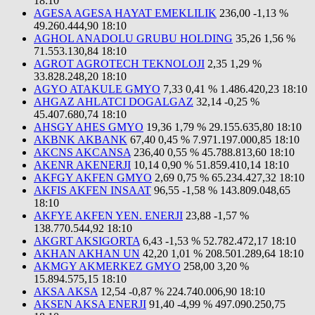
18:10
AGESA AGESA HAYAT EMEKLILIK
236,00
-1,13 %
49.260.444,90
18:10
AGHOL ANADOLU GRUBU HOLDING
35,26
1,56 %
71.553.130,84
18:10
AGROT AGROTECH TEKNOLOJI
2,35
1,29 %
33.828.248,20
18:10
AGYO ATAKULE GMYO
7,33
0,41 %
1.486.420,23
18:10
AHGAZ AHLATCI DOGALGAZ
32,14
-0,25 %
45.407.680,74
18:10
AHSGY AHES GMYO
19,36
1,79 %
29.155.635,80
18:10
AKBNK AKBANK
67,40
0,45 %
7.971.197.000,85
18:10
AKCNS AKCANSA
236,40
0,55 %
45.788.813,60
18:10
AKENR AKENERJI
10,14
0,90 %
51.859.410,14
18:10
AKFGY AKFEN GMYO
2,69
0,75 %
65.234.427,32
18:10
AKFIS AKFEN INSAAT
96,55
-1,58 %
143.809.048,65
18:10
AKFYE AKFEN YEN. ENERJI
23,88
-1,57 %
138.770.544,92
18:10
AKGRT AKSIGORTA
6,43
-1,53 %
52.782.472,17
18:10
AKHAN AKHAN UN
42,20
1,01 %
208.501.289,64
18:10
AKMGY AKMERKEZ GMYO
258,00
3,20 %
15.894.575,15
18:10
AKSA AKSA
12,54
-0,87 %
224.740.006,90
18:10
AKSEN AKSA ENERJI
91,40
-4,99 %
497.090.250,75