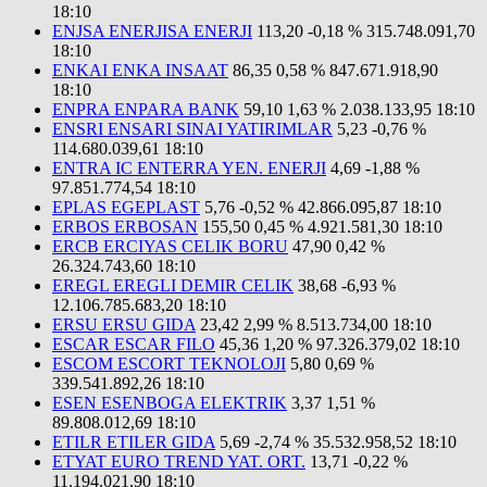
18:10
ENJSA ENERJISA ENERJI
113,20
-0,18 %
315.748.091,70
18:10
ENKAI ENKA INSAAT
86,35
0,58 %
847.671.918,90
18:10
ENPRA ENPARA BANK
59,10
1,63 %
2.038.133,95
18:10
ENSRI ENSARI SINAI YATIRIMLAR
5,23
-0,76 %
114.680.039,61
18:10
ENTRA IC ENTERRA YEN. ENERJI
4,69
-1,88 %
97.851.774,54
18:10
EPLAS EGEPLAST
5,76
-0,52 %
42.866.095,87
18:10
ERBOS ERBOSAN
155,50
0,45 %
4.921.581,30
18:10
ERCB ERCIYAS CELIK BORU
47,90
0,42 %
26.324.743,60
18:10
EREGL EREGLI DEMIR CELIK
38,68
-6,93 %
12.106.785.683,20
18:10
ERSU ERSU GIDA
23,42
2,99 %
8.513.734,00
18:10
ESCAR ESCAR FILO
45,36
1,20 %
97.326.379,02
18:10
ESCOM ESCORT TEKNOLOJI
5,80
0,69 %
339.541.892,26
18:10
ESEN ESENBOGA ELEKTRIK
3,37
1,51 %
89.808.012,69
18:10
ETILR ETILER GIDA
5,69
-2,74 %
35.532.958,52
18:10
ETYAT EURO TREND YAT. ORT.
13,71
-0,22 %
11.194.021,90
18:10