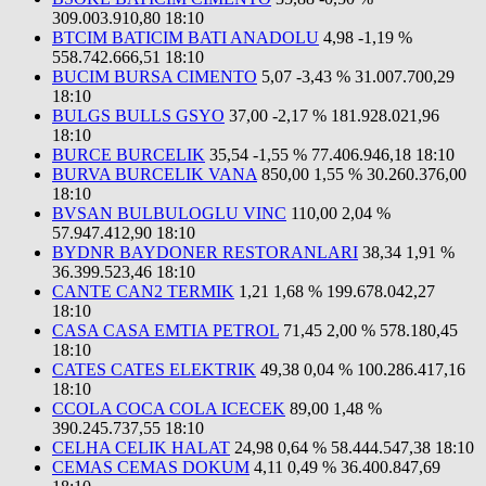
309.003.910,80
18:10
BTCIM BATICIM BATI ANADOLU
4,98
-1,19 %
558.742.666,51
18:10
BUCIM BURSA CIMENTO
5,07
-3,43 %
31.007.700,29
18:10
BULGS BULLS GSYO
37,00
-2,17 %
181.928.021,96
18:10
BURCE BURCELIK
35,54
-1,55 %
77.406.946,18
18:10
BURVA BURCELIK VANA
850,00
1,55 %
30.260.376,00
18:10
BVSAN BULBULOGLU VINC
110,00
2,04 %
57.947.412,90
18:10
BYDNR BAYDONER RESTORANLARI
38,34
1,91 %
36.399.523,46
18:10
CANTE CAN2 TERMIK
1,21
1,68 %
199.678.042,27
18:10
CASA CASA EMTIA PETROL
71,45
2,00 %
578.180,45
18:10
CATES CATES ELEKTRIK
49,38
0,04 %
100.286.417,16
18:10
CCOLA COCA COLA ICECEK
89,00
1,48 %
390.245.737,55
18:10
CELHA CELIK HALAT
24,98
0,64 %
58.444.547,38
18:10
CEMAS CEMAS DOKUM
4,11
0,49 %
36.400.847,69