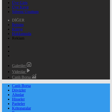
Üye Giriş
Üye Kayıt
Şifremi Unuttum
DİĞER
İletişim
Künye
Hakkımızda
Reklam
Galeriler
Videolar
Canlı Borsa
Canlı Borsa
Dövizler
Altınlar
Hisseler
Pariteler
Kritoparalar