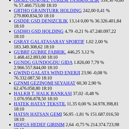
GRSEL GUR-SEL TURIZM TASIMACILIK
339,50
-0,80
%
57.460.753,00
18:10
GRTHO GRAINTURK HOLDING
242,00
0,41 %
279.800.834,50
18:10
GSDDE GSD DENIZCILIK
13,14
0,00 %
36.326.401,84
18:10
GSDHO GSD HOLDING
4,79
-0,21 %
47.240.097,22
18:10
GSRAY GALATASARAY SPORTIF
1,02
2,00 %
183.349.308,62
18:10
GUBRF GUBRE FABRIK.
446,25
3,12 %
1.468.412.893,00
18:10
GUNDG GUNDOGDU GIDA
1.826,00
7,79 %
2.966.557.844,00
18:10
GWIND GALATA WIND ENERJI
23,96
-0,08 %
76.332.087,50
18:10
GZNMI GEZINOMI SEYAHAT
60,30
2,90 %
62.476.058,80
18:10
HALKB T. HALK BANKASI
37,02
-0,48 %
1.076.956.878,50
18:10
HATEK HATAY TEKSTIL
11,35
0,00 %
34.978.398,81
18:10
HATSN HATSAN GEMI
56,95
-1,81 %
151.687.016,50
18:10
HDFGS HEDEF GIRISIM
2,64
-0,75 %
214.374.723,98