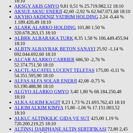
18:10
AKSGY AKIS GMYO
9,81
0,51 %
25.719.982,12
18:10
AKSUE AKSU ENERJI
42,60
-2,92 %
62.947.071,68
18:10
AKYHO AKDENIZ YATIRIM HOLDING
2,24
-0,44 %
1.189.420,49
18:10
ALARK ALARKO HOLDING
101,80
1,50 %
320.678.263,15
18:10
ALBRK ALBARAKA TURK
8,35
1,58 %
106.449.455,94
18:10
ALBTN ALBAYRAK BETON SANAYI
25,92
-1,14 %
692.044.692,60
18:10
ALCAR ALARKO CARRIER
686,50
-2,76 %
52.374.751,50
18:10
ALCTL ALCATEL LUCENT TELETAS
175,00
-0,11 %
54.351.595,90
18:10
ALFAS ALFA SOLAR ENERJI
42,08
-0,75 %
63.190.488,98
18:10
ALGYO ALARKO GMYO
3,40
1,80 %
68.184.250,48
18:10
ALKA ALKIM KAGIT
8,23
1,73 %
21.693.762,43
18:10
ALKIM ALKIM KIMYA
15,80
-1,06 %
17.151.003,52
18:10
ALKLC ALTINKILIC GIDA VE SUT
425,00
1,19 %
720.200.219,25
18:10
ALTINS1 DARPHANE ALTIN SERTIFIKASI
72,80
2,45