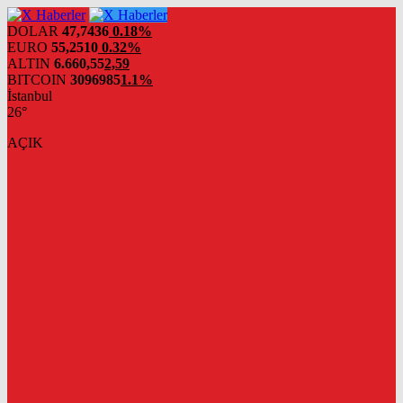
DOLAR
47,7436
0.18%
EURO
55,2510
0.32%
ALTIN
6.660,55
2,59
BITCOIN
3096985
1.1%
İstanbul
26°
AÇIK