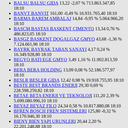
BALSU BALSU GIDA
13,22
-2,07 %
713.863.347,85
18:10
BANVT BANVIT
161,00
-0,49 %
16.931.765,40
18:10
BARMA BAREM AMBALAJ
14,84
-9,95 %
5.064.966,20
18:10
BASCM BASTAS BASKENT CIMENTO
13,34
0,76 %
486.823,05
18:10
BASGZ BASKENT DOGALGAZ GMYO
43,68
-1,36 %
7.124.661,96
18:10
BAYRK BAYRAK TABAN SANAYI
4,17
0,24 %
16.349.928,80
18:10
BEGYO BATI EGE GMYO
3,49
1,16 %
11.902.813,59
18:10
BERA BERA HOLDING
13,09
0,08 %
52.186.577,97
18:10
BESLR BESLER GIDA
12,42
0,98 %
19.918.755,95
18:10
BESTE BEST BRANDS ENERJI
29,30
0,69 %
228.598.259,82
18:10
BETAE BETA ENERJI VE TEKNOLOJI
111,20
2,39 %
5.699.080.996,10
18:10
BEYAZ BEYAZ FILO
24,34
0,58 %
10.817.880,08
18:10
BFREN BOSCH FREN SISTEMLERI
125,80
-0,32 %
16.170.946,30
18:10
BIENY BIEN YAPI URUNLERI
20,44
2,20 %
22.201.248,88
18:10