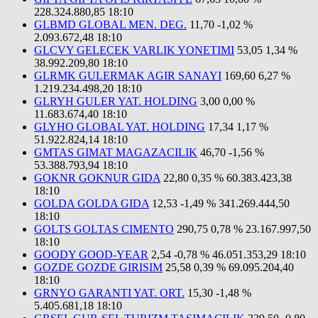
228.324.880,85
18:10
GLBMD GLOBAL MEN. DEG.
11,70
-1,02 %
2.093.672,48
18:10
GLCVY GELECEK VARLIK YONETIMI
53,05
1,34 %
38.992.209,80
18:10
GLRMK GULERMAK AGIR SANAYI
169,60
6,27 %
1.219.234.498,20
18:10
GLRYH GULER YAT. HOLDING
3,00
0,00 %
11.683.674,40
18:10
GLYHO GLOBAL YAT. HOLDING
17,34
1,17 %
51.922.824,14
18:10
GMTAS GIMAT MAGAZACILIK
46,70
-1,56 %
53.388.793,94
18:10
GOKNR GOKNUR GIDA
22,80
0,35 %
60.383.423,38
18:10
GOLDA GOLDA GIDA
12,53
-1,49 %
341.269.444,50
18:10
GOLTS GOLTAS CIMENTO
290,75
0,78 %
23.167.997,50
18:10
GOODY GOOD-YEAR
2,54
-0,78 %
46.051.353,29
18:10
GOZDE GOZDE GIRISIM
25,58
0,39 %
69.095.204,40
18:10
GRNYO GARANTI YAT. ORT.
15,30
-1,48 %
5.405.681,18
18:10