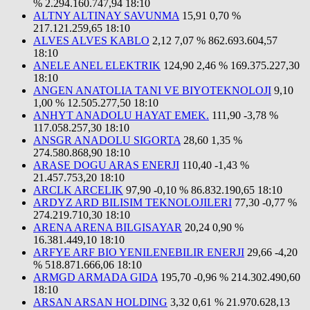
%
2.294.160.747,94
18:10
ALTNY ALTINAY SAVUNMA
15,91
0,70 %
217.121.259,65
18:10
ALVES ALVES KABLO
2,12
7,07 %
862.693.604,57
18:10
ANELE ANEL ELEKTRIK
124,90
2,46 %
169.375.227,30
18:10
ANGEN ANATOLIA TANI VE BIYOTEKNOLOJI
9,10
1,00 %
12.505.277,50
18:10
ANHYT ANADOLU HAYAT EMEK.
111,90
-3,78 %
117.058.257,30
18:10
ANSGR ANADOLU SIGORTA
28,60
1,35 %
274.580.868,90
18:10
ARASE DOGU ARAS ENERJI
110,40
-1,43 %
21.457.753,20
18:10
ARCLK ARCELIK
97,90
-0,10 %
86.832.190,65
18:10
ARDYZ ARD BILISIM TEKNOLOJILERI
77,30
-0,77 %
274.219.710,30
18:10
ARENA ARENA BILGISAYAR
20,24
0,90 %
16.381.449,10
18:10
ARFYE ARF BIO YENILENEBILIR ENERJI
29,66
-4,20
%
518.871.666,06
18:10
ARMGD ARMADA GIDA
195,70
-0,96 %
214.302.490,60
18:10
ARSAN ARSAN HOLDING
3,32
0,61 %
21.970.628,13