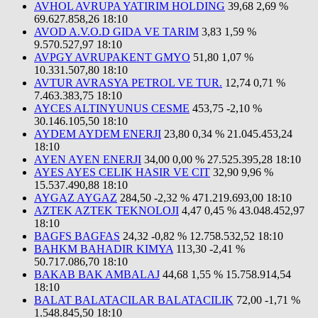
AVHOL AVRUPA YATIRIM HOLDING
39,68
2,69 %
69.627.858,26
18:10
AVOD A.V.O.D GIDA VE TARIM
3,83
1,59 %
9.570.527,97
18:10
AVPGY AVRUPAKENT GMYO
51,80
1,07 %
10.331.507,80
18:10
AVTUR AVRASYA PETROL VE TUR.
12,74
0,71 %
7.463.383,75
18:10
AYCES ALTINYUNUS CESME
453,75
-2,10 %
30.146.105,50
18:10
AYDEM AYDEM ENERJI
23,80
0,34 %
21.045.453,24
18:10
AYEN AYEN ENERJI
34,00
0,00 %
27.525.395,28
18:10
AYES AYES CELIK HASIR VE CIT
32,90
9,96 %
15.537.490,88
18:10
AYGAZ AYGAZ
284,50
-2,32 %
471.219.693,00
18:10
AZTEK AZTEK TEKNOLOJI
4,47
0,45 %
43.048.452,97
18:10
BAGFS BAGFAS
24,32
-0,82 %
12.758.532,52
18:10
BAHKM BAHADIR KIMYA
113,30
-2,41 %
50.717.086,70
18:10
BAKAB BAK AMBALAJ
44,68
1,55 %
15.758.914,54
18:10
BALAT BALATACILAR BALATACILIK
72,00
-1,71 %
1.548.845,50
18:10