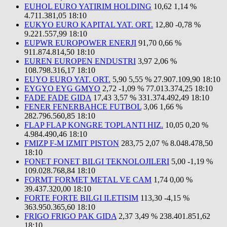
EUHOL EURO YATIRIM HOLDING
10,62
1,14 %
4.711.381,05
18:10
EUKYO EURO KAPITAL YAT. ORT.
12,80
-0,78 %
9.221.557,99
18:10
EUPWR EUROPOWER ENERJI
91,70
0,66 %
911.874.814,50
18:10
EUREN EUROPEN ENDUSTRI
3,97
2,06 %
108.798.316,17
18:10
EUYO EURO YAT. ORT.
5,90
5,55 %
27.907.109,90
18:10
EYGYO EYG GMYO
2,72
-1,09 %
77.013.374,25
18:10
FADE FADE GIDA
17,43
3,57 %
331.374.492,49
18:10
FENER FENERBAHCE FUTBOL
3,06
1,66 %
282.796.560,85
18:10
FLAP FLAP KONGRE TOPLANTI HIZ.
10,05
0,20 %
4.984.490,46
18:10
FMIZP F-M IZMIT PISTON
283,75
2,07 %
8.048.478,50
18:10
FONET FONET BILGI TEKNOLOJILERI
5,00
-1,19 %
109.028.768,84
18:10
FORMT FORMET METAL VE CAM
1,74
0,00 %
39.437.320,00
18:10
FORTE FORTE BILGI ILETISIM
113,30
-4,15 %
363.950.365,60
18:10
FRIGO FRIGO PAK GIDA
2,37
3,49 %
238.401.851,62
18:10