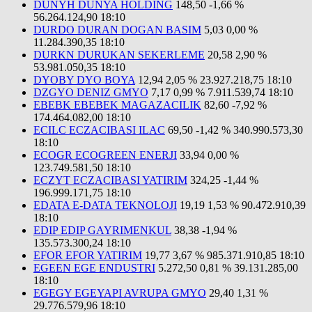
DUNYH DUNYA HOLDING
148,50
-1,66 %
56.264.124,90
18:10
DURDO DURAN DOGAN BASIM
5,03
0,00 %
11.284.390,35
18:10
DURKN DURUKAN SEKERLEME
20,58
2,90 %
53.981.050,35
18:10
DYOBY DYO BOYA
12,94
2,05 %
23.927.218,75
18:10
DZGYO DENIZ GMYO
7,17
0,99 %
7.911.539,74
18:10
EBEBK EBEBEK MAGAZACILIK
82,60
-7,92 %
174.464.082,00
18:10
ECILC ECZACIBASI ILAC
69,50
-1,42 %
340.990.573,30
18:10
ECOGR ECOGREEN ENERJI
33,94
0,00 %
123.749.581,50
18:10
ECZYT ECZACIBASI YATIRIM
324,25
-1,44 %
196.999.171,75
18:10
EDATA E-DATA TEKNOLOJI
19,19
1,53 %
90.472.910,39
18:10
EDIP EDIP GAYRIMENKUL
38,38
-1,94 %
135.573.300,24
18:10
EFOR EFOR YATIRIM
19,77
3,67 %
985.371.910,85
18:10
EGEEN EGE ENDUSTRI
5.272,50
0,81 %
39.131.285,00
18:10
EGEGY EGEYAPI AVRUPA GMYO
29,40
1,31 %
29.776.579,96
18:10