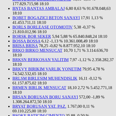
177.829.715,98
18:10
BNTAS BANTAS AMBALAJ
6,80
8,63 %
91.678.048,63
18:10
BOBET BOGAZICI BETON SANAYI
17,91
1,13 %
41.453.711,11
18:10
BORLS BORLEASE OTOMOTIV
5,38
-0,37 %
21.810.012,96
18:10
BORSK BOR SEKER
5,94
5,88 %
65.840.848,24
18:10
BOSSA BOSSA
6,12
-1,13 %
10.361.008,49
18:10
BRISA BRISA
78,25
-0,82 %
8.877.952,10
18:10
BRKO BIRKO MENSUCAT
10,70
1,71 %
3.114.636,70
18:10
BRKSN BERKOSAN YALITIM
7,97
-1,12 %
2.358.282,37
18:10
BRKVY BIRIKIM VARLIK YONETIM
79,95
4,78 %
74.542.532,65
18:10
BRLSM BIRLESIM MUHENDISLIK
16,11
-0,12 %
61.157.875,02
18:10
BRMEN BIRLIK MENSUCAT
18,10
2,72 %
5.452.771,18
18:10
BRSAN BORUSAN BORU SANAYI
572,00
-1,89 %
1.308.264.872,50
18:10
BRYAT BORUSAN YAT. PAZ.
1.767,00
0,11 %
69.110.225,00
18:10
BSOKE BATICIM CIMENTO
35,88
-0,50 %