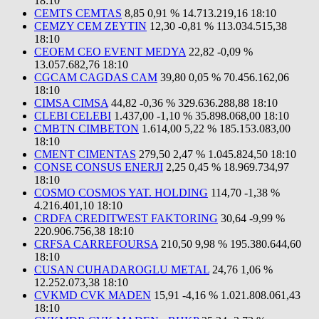
18:10
CEMTS CEMTAS
8,85
0,91 %
14.713.219,16
18:10
CEMZY CEM ZEYTIN
12,30
-0,81 %
113.034.515,38
18:10
CEOEM CEO EVENT MEDYA
22,82
-0,09 %
13.057.682,76
18:10
CGCAM CAGDAS CAM
39,80
0,05 %
70.456.162,06
18:10
CIMSA CIMSA
44,82
-0,36 %
329.636.288,88
18:10
CLEBI CELEBI
1.437,00
-1,10 %
35.898.068,00
18:10
CMBTN CIMBETON
1.614,00
5,22 %
185.153.083,00
18:10
CMENT CIMENTAS
279,50
2,47 %
1.045.824,50
18:10
CONSE CONSUS ENERJI
2,25
0,45 %
18.969.734,97
18:10
COSMO COSMOS YAT. HOLDING
114,70
-1,38 %
4.216.401,10
18:10
CRDFA CREDITWEST FAKTORING
30,64
-9,99 %
220.906.756,38
18:10
CRFSA CARREFOURSA
210,50
9,98 %
195.380.644,60
18:10
CUSAN CUHADAROGLU METAL
24,76
1,06 %
12.252.073,38
18:10
CVKMD CVK MADEN
15,91
-4,16 %
1.021.808.061,43
18:10