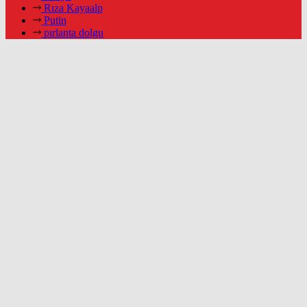
Rıza Kayaalp
Putin
pırlanta dolgu