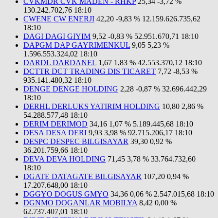
CVKMDR CVK MADEN - RHKP
25,34
-3,72 %
130.242.702,76
18:10
CWENE CW ENERJI
42,20
-9,83 %
12.159.626.735,62
18:10
DAGI DAGI GIYIM
9,52
-0,83 %
52.951.670,71
18:10
DAPGM DAP GAYRIMENKUL
9,05
5,23 %
1.596.553.324,02
18:10
DARDL DARDANEL
1,67
1,83 %
42.553.370,12
18:10
DCTTR DCT TRADING DIS TICARET
7,72
-8,53 %
935.141.480,32
18:10
DENGE DENGE HOLDING
2,28
-0,87 %
32.696.442,29
18:10
DERHL DERLUKS YATIRIM HOLDING
10,80
2,86 %
54.288.577,48
18:10
DERIM DERIMOD
34,16
1,07 %
5.189.445,68
18:10
DESA DESA DERI
9,93
3,98 %
92.715.206,17
18:10
DESPC DESPEC BILGISAYAR
39,30
0,92 %
36.201.759,66
18:10
DEVA DEVA HOLDING
71,45
3,78 %
33.764.732,60
18:10
DGATE DATAGATE BILGISAYAR
107,20
0,94 %
17.207.648,00
18:10
DGGYO DOGUS GMYO
34,36
0,06 %
2.547.015,68
18:10
DGNMO DOGANLAR MOBILYA
8,42
0,00 %
62.737.407,01
18:10