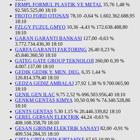
FRMPL FORMUL PLASTIK VE METAL
35,76
1,48 %
92.565.525,00
18:10
FROTO FORD OTOSAN
78,10
-0,64 %
1.602.362.688,95
18:10
FZLGY FUZUL GMYO
10,36
-4,43 %
172.638.488,80
18:10
GARAN GARANTI BANKASI
127,00
-0,63 %
3.772.734.436,30
18:10
GARFA GARANTI FAKTORING
26,40
0,23 %
45.846.360,50
18:10
GATEG GATE GROUP TEKNOLOJI
260,00
0,39 %
4.007.137,00
18:10
GEDIK GEDIK Y. MEN. DEG.
6,35
1,44 %
126.814.379,40
18:10
GEDZA GEDIZ AMBALAJ
27,92
1,38 %
9.700.065,90
18:10
GENIL GEN ILAC
9,75
2,52 %
696.503.956,40
18:10
GENKM GENTAS KIMYA
10,50
0,96 %
74.340.528,86
18:10
GENTS GENTAS
5,30
1,15 %
20.446.339,82
18:10
GEREL GERSAN ELEKTRIK
44,24
-0,63 %
408.168.358,70
18:10
GESAN GIRISIM ELEKTRIK SANAYI
82,00
-0,91 %
409.534.284,35
18:10
GIPTA GIPTA OFIS KIRTASIYE
67,65
10,00 %