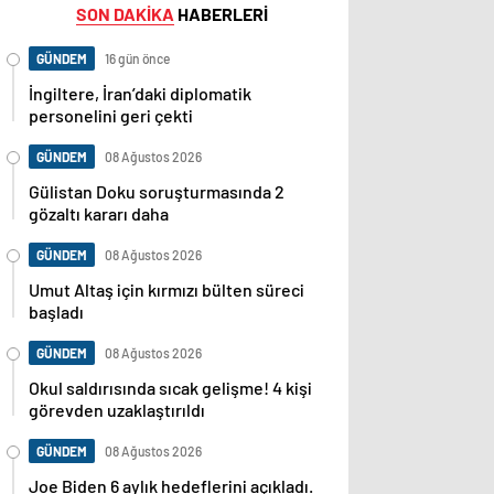
SON DAKİKA
HABERLERİ
GÜNDEM
16 gün önce
İngiltere, İran’daki diplomatik
personelini geri çekti
GÜNDEM
08 Ağustos 2026
Gülistan Doku soruşturmasında 2
gözaltı kararı daha
GÜNDEM
08 Ağustos 2026
Umut Altaş için kırmızı bülten süreci
başladı
GÜNDEM
08 Ağustos 2026
Okul saldırısında sıcak gelişme! 4 kişi
görevden uzaklaştırıldı
GÜNDEM
08 Ağustos 2026
Joe Biden 6 aylık hedeflerini açıkladı.