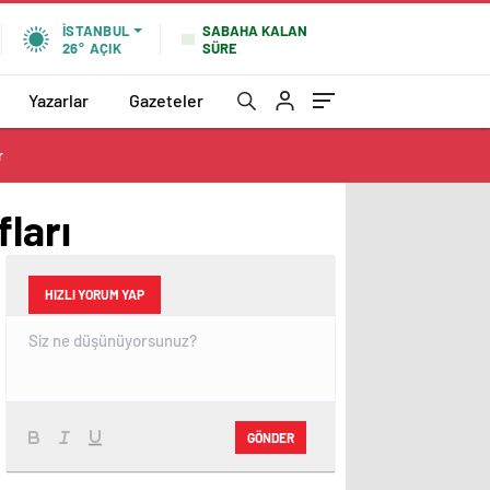
SABAHA KALAN
İSTANBUL
SÜRE
26°
AÇIK
Yazarlar
Gazeteler
r
ları
HIZLI YORUM YAP
GÖNDER