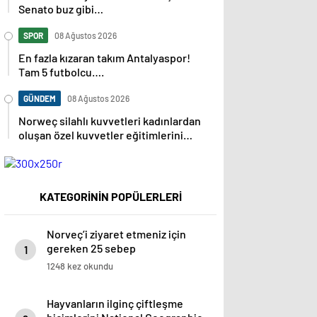
Senato buz gibi…
SPOR
08 Ağustos 2026
En fazla kızaran takım Antalyaspor!
Tam 5 futbolcu….
GÜNDEM
08 Ağustos 2026
Norweç silahlı kuvvetleri kadınlardan
oluşan özel kuvvetler eğitimlerini
başlattı.
KATEGORİNİN POPÜLERLERİ
Norveç’i ziyaret etmeniz için
gereken 25 sebep
1
1248 kez okundu
Hayvanların ilginç çiftleşme