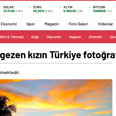
DOLAR
EURO
ALTIN
BITCOIN
47,7436
55,2510
6.660,55
3098506
0.18%
0.32%
2,59
1.1%
Ekonomi
Spor
Magazin
Foto Galeri
Videolar
Bilim & Teknoloji
Doğa
Hayvanlar
Magazin
Otomobil
Spo
gezen kızın Türkiye fotoğraf
ilmektedir.