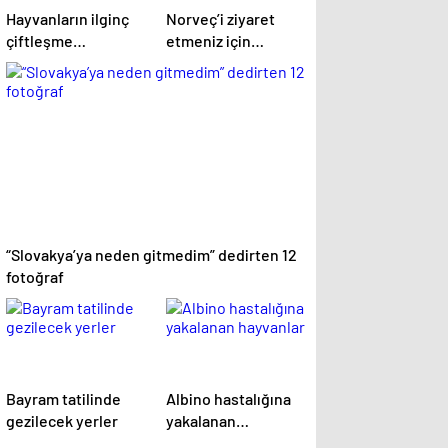
Hayvanların ilginç
Norveç’i ziyaret
çiftleşme
etmeniz için
biçimlerini National
gereken 25 sebep
Geographic
görüntüledi.
“Slovakya’ya neden gitmedim” dedirten 12
fotoğraf
Bayram tatilinde
Albino hastalığına
gezilecek yerler
yakalanan
hayvanlar