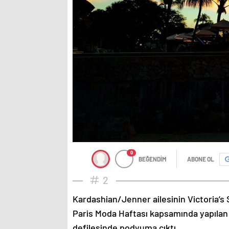
0
BEĞENDİM
ABONE OL
2
Kardashian/Jenner ailesinin Victoria’s 
Paris Moda Haftası kapsamında yapılan
defilesinde podyuma çıktı.