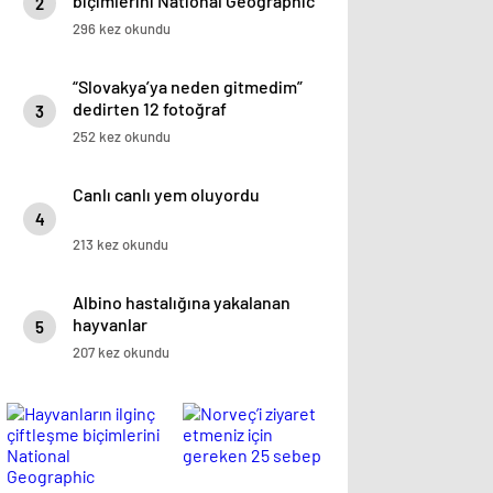
biçimlerini National Geographic
2
görüntüledi.
296 kez okundu
“Slovakya’ya neden gitmedim”
dedirten 12 fotoğraf
3
252 kez okundu
Canlı canlı yem oluyordu
4
213 kez okundu
Albino hastalığına yakalanan
hayvanlar
5
207 kez okundu