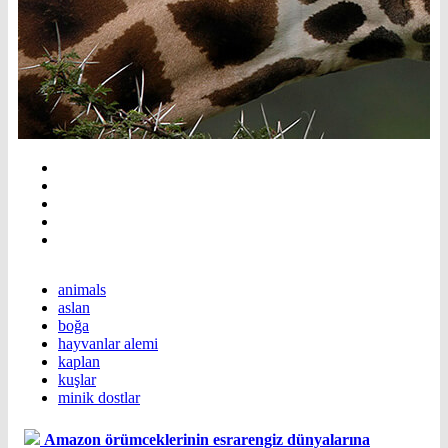
animals
aslan
boğa
hayvanlar alemi
kaplan
kuşlar
minik dostlar
Amazon örümceklerinin esrarengiz dünyalarına