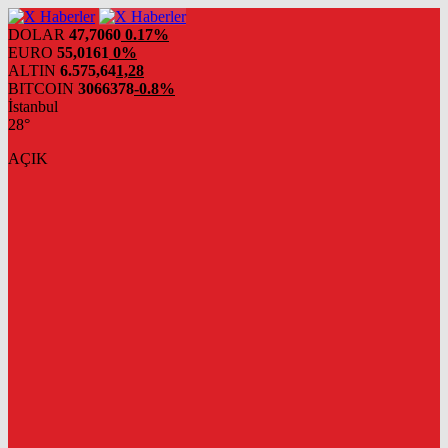
DOLAR
47,7060
0.17%
EURO
55,0161
0%
ALTIN
6.575,64
1,28
BITCOIN
3066378
-0.8%
İstanbul
28°
AÇIK