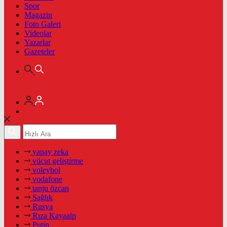
Spor
Magazin
Foto Galeri
Videolar
Yazarlar
Gazeteler
yapay zeka
vücut geliştirme
voleybol
vodafone
tanju özcan
Sağlık
Rusya
Rıza Kayaalp
Putin