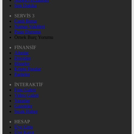
Nöbetçi Eczaneler
Son Dakika
SERVİS 3
Canlı Borsa
Namaz Vakitleri
Puan Durumu
Örnek Burç Yorumu
FİNANSİF
Altınlar
Dövizler
Hisseler
Kripto Paralar
Pariteler
İNTERAKTİF
Foto Galeri
Video Galeri
Yazarlar
Gazeteler
Sıcak Haber
HESAP
Üye Giriş
Üye Kayıt