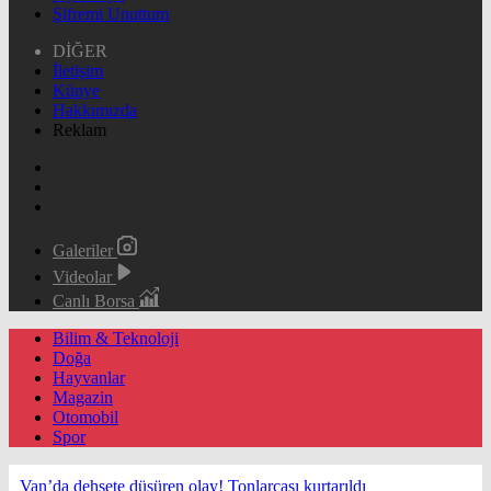
Şifremi Unuttum
DİĞER
İletişim
Künye
Hakkımızda
Reklam
Galeriler
Videolar
Canlı Borsa
Bilim & Teknoloji
Doğa
Hayvanlar
Magazin
Otomobil
Spor
Van’da dehşete düşüren olay! Tonlarcası kurtarıldı