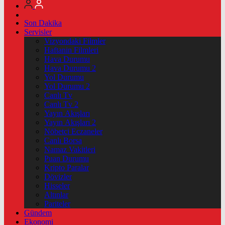
Son Dakika
Servisler
Vizyondaki Filmler
Haftanin Filmleri
Hava Durumu
Hava Durumu 2
Yol Durumu
Yol Durumu 2
Canlı Tv
Canlı Tv 2
Yayın Akışları
Yayın Akışları 2
Nöbetçi Eczaneler
Canlı Borsa
Namaz Vakitleri
Puan Durumu
Kripto Paralar
Dövizler
Hisseler
Altınlar
Pariteler
Gündem
Ekonomi