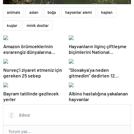
animals
aslan
boğa
hayvanlar alemi
kaplan
kuşlar
minik dostlar
Amazon örümceklerinin
Hayvanların ilginç çiftleşme
esrarengiz dünyalarına
biçimlerini National
gitmeye hazır olun.
Geographic görüntüledi.
Norveç’i ziyaret etmeniz için
“Slovakya’ya neden
gereken 25 sebep
gitmedim” dedirten 12
fotoğraf
Bayram tatilinde gezilecek
Albino hastalığına yakalanan
yerler
hayvanlar