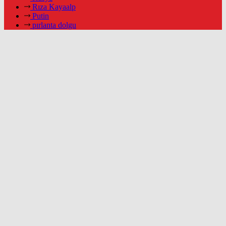
Rıza Kayaalp
Putin
pırlanta dolgu