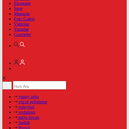
Ekonomi
Spor
Magazin
Foto Galeri
Videolar
Yazarlar
Gazeteler
yapay zeka
vücut geliştirme
voleybol
vodafone
tanju özcan
Sağlık
Rusya