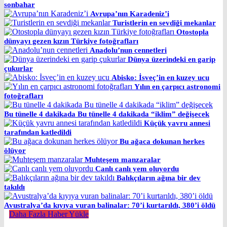
sonbahar
Avrupa’nın Karadeniz’i
Turistlerin en sevdiği mekanlar
Otostopla
dünyayı gezen kızın Türkiye fotoğrafları
Anadolu’nun cennetleri
Dünya üzerindeki en garip
çukurlar
Abisko: İsveç’in en kuzey ucu
Yılın en çarpıcı astronomi
fotoğrafları
Bu tünelle 4 dakikada Bu tünelle 4 dakikada “iklim” değişecek
Küçük yavru annesi
tarafından katledildi
Bu ağaca dokunan herkes
ölüyor
Muhteşem manzaralar
Canlı canlı yem oluyordu
Balıkçıların ağına bir dev
takıldı
Avustralya’da kıyıya vuran balinalar: 70’i kurtarıldı, 380’i öldü
Daha Fazla Haber Yükle