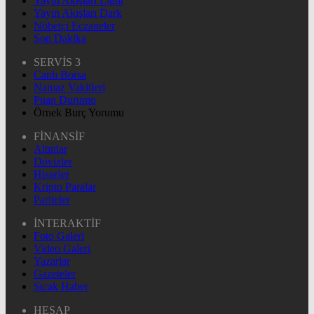
Yayın Akışları Light
Yayın Akışları Dark
Nöbetçi Eczaneler
Son Dakika
SERVİS 3
Canlı Borsa
Namaz Vakitleri
Puan Durumu
Örnek Burç Yorumu
FİNANSİF
Altınlar
Dövizler
Hisseler
Kripto Paralar
Pariteler
İNTERAKTİF
Foto Galeri
Video Galeri
Yazarlar
Gazeteler
Sıcak Haber
HESAP