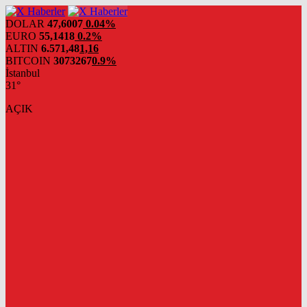
DOLAR
47,6007
0.04%
EURO
55,1418
0.2%
ALTIN
6.571,48
1,16
BITCOIN
3073267
0.9%
İstanbul
31°
AÇIK