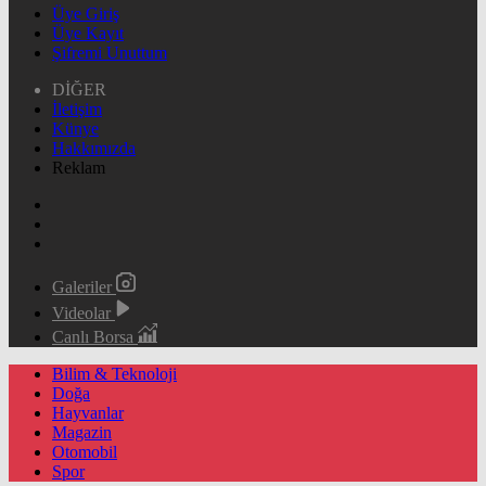
Üye Giriş
Üye Kayıt
Şifremi Unuttum
DİĞER
İletişim
Künye
Hakkımızda
Reklam
Galeriler
Videolar
Canlı Borsa
Bilim & Teknoloji
Doğa
Hayvanlar
Magazin
Otomobil
Spor