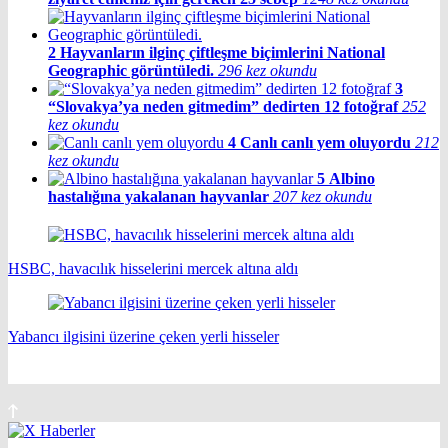
2
Hayvanların ilginç çiftleşme biçimlerini National
Geographic görüntüledi.
296 kez okundu
3
“Slovakya’ya neden gitmedim” dedirten 12 fotoğraf
252
kez okundu
4
Canlı canlı yem oluyordu
212
kez okundu
5
Albino
hastalığına yakalanan hayvanlar
207 kez okundu
HSBC, havacılık hisselerini mercek altına aldı
Yabancı ilgisini üzerine çeken yerli hisseler