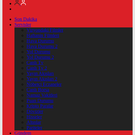
Son Dakika
Servisler
Vizyondaki Filmler
Haftanin Filmleri
Hava Durumu
Hava Durumu 2
Yol Durumu
Yol Durumu 2
Canlı Tv
Canlı Tv 2
Yayın Akışları
Yayın Akışları 2
Nöbetçi Eczaneler
Canlı Borsa
Namaz Vakitleri
Puan Durumu
Kripto Paralar
Dövizler
Hisseler
Altınlar
Pariteler
Gündem