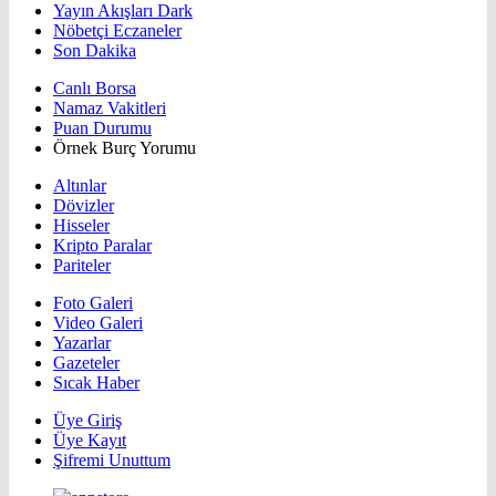
Yayın Akışları Dark
Nöbetçi Eczaneler
Son Dakika
Canlı Borsa
Namaz Vakitleri
Puan Durumu
Örnek Burç Yorumu
Altınlar
Dövizler
Hisseler
Kripto Paralar
Pariteler
Foto Galeri
Video Galeri
Yazarlar
Gazeteler
Sıcak Haber
Üye Giriş
Üye Kayıt
Şifremi Unuttum