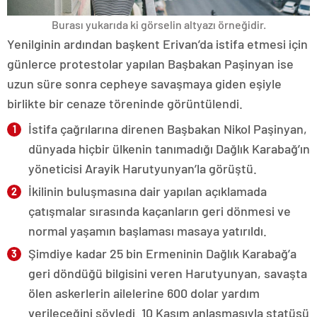
Burası yukarıda ki görselin altyazı örneğidir.
Yenilginin ardından başkent Erivan’da istifa etmesi için
günlerce protestolar yapılan Başbakan Paşinyan ise
uzun süre sonra cepheye savaşmaya giden eşiyle
birlikte bir cenaze töreninde görüntülendi.
İstifa çağrılarına direnen Başbakan Nikol Paşinyan,
dünyada hiçbir ülkenin tanımadığı Dağlık Karabağ’ın
yöneticisi Arayik Harutyunyan’la görüştü.
İkilinin buluşmasına dair yapılan açıklamada
çatışmalar sırasında kaçanların geri dönmesi ve
normal yaşamın başlaması masaya yatırıldı.
Şimdiye kadar 25 bin Ermeninin Dağlık Karabağ’a
geri döndüğü bilgisini veren Harutyunyan, savaşta
ölen askerlerin ailelerine 600 dolar yardım
verileceğini söyledi. 10 Kasım anlaşmasıyla statüsü