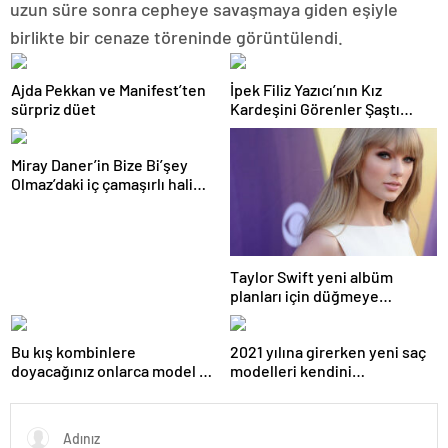
uzun süre sonra cepheye savaşmaya giden eşiyle
birlikte bir cenaze töreninde görüntülendi.
Ajda Pekkan ve Manifest’ten
İpek Filiz Yazıcı’nın Kız
sürpriz düet
Kardeşini Görenler Şaştı
Kaldı: Resmen Kopyası!
Miray Daner’in Bize Bi’şey
Olmaz’daki iç çamaşırlı hali
gündemde
Taylor Swift yeni albüm
planları için düğmeye
bastığını sosyal medyadan
duyurdu!
Bu kış kombinlere
2021 yılına girerken yeni saç
doyacağınız onlarca model ve
modelleri kendini
onlarca detay.
göstermeye başladı.