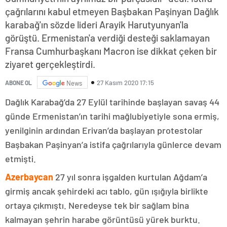
çağrılarını kabul etmeyen Başbakan Paşinyan Dağlık
karabağ'ın sözde lideri Arayik Harutyunyan'la
görüştü. Ermenistan'a verdiği desteği saklamayan
Fransa Cumhurbaşkanı Macron ise dikkat çeken bir
ziyaret gerçekleştirdi.
27 Kasım 2020 17:15
ABONE OL
News
Dağlık Karabağ’da 27 Eylül tarihinde başlayan savaş 44
günde Ermenistan’ın tarihi mağlubiyetiyle sona ermiş,
yenilginin ardından Erivan’da başlayan protestolar
Başbakan Paşinyan’a istifa çağrılarıyla günlerce devam
etmişti.
Azerbaycan
27 yıl sonra işgalden kurtulan Ağdam’a
girmiş ancak şehirdeki acı tablo, gün ışığıyla birlikte
ortaya çıkmıştı. Neredeyse tek bir sağlam bina
kalmayan şehrin harabe görüntüsü yürek burktu.