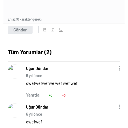
En az 10 karakter gerekli
Gönder
Tüm Yorumlar (2)
Uğur Dündar
6 yıl önce
qwefwefwefwe wef wef wef
Yanıtla
+0
-0
Uğur Dündar
6 yıl önce
qwefwef