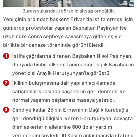
Burası yukarıda ki görselin altyazı örneğidir.
Yenilginin ardından başkent Erivan’da istifa etmesi için
günlerce protestolar yapılan Başbakan Paşinyan ise
uzun süre sonra cepheye savaşmaya giden eşiyle
birlikte bir cenaze töreninde görüntülendi.
İstifa çağrılarına direnen Başbakan Nikol Paşinyan,
dünyada hiçbir ülkenin tanımadığı Dağlık Karabağ’ın
yöneticisi Arayik Harutyunyan’la görüştü.
İkilinin buluşmasına dair yapılan açıklamada
çatışmalar sırasında kaçanların geri dönmesi ve
normal yaşamın başlaması masaya yatırıldı.
Şimdiye kadar 25 bin Ermeninin Dağlık Karabağ’a
geri döndüğü bilgisini veren Harutyunyan, savaşta
ölen askerlerin ailelerine 600 dolar yardım
verileceğini söyledi. 10 Kasım anlaşmasıyla statüsü