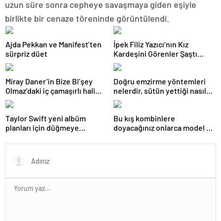
uzun süre sonra cepheye savaşmaya giden eşiyle
birlikte bir cenaze töreninde görüntülendi.
Ajda Pekkan ve Manifest’ten
İpek Filiz Yazıcı’nın Kız
sürpriz düet
Kardeşini Görenler Şaştı
Kaldı: Resmen Kopyası!
Miray Daner’in Bize Bi’şey
Doğru emzirme yöntemleri
Olmaz’daki iç çamaşırlı hali
nelerdir, sütün yettiği nasıl
gündemde
anlaşılır?
Taylor Swift yeni albüm
Bu kış kombinlere
planları için düğmeye
doyacağınız onlarca model ve
bastığını sosyal medyadan
onlarca detay.
duyurdu!