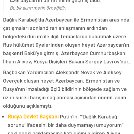
Azerbaycan’ın denetimine geçmiş oldu.
Bu bir alıntı metin örneğidir.
Dağlık Karabağ’da Azerbaycan ile Ermenistan arasında
çatışmaları sonlandıran anlaşmanın ardından
bölgedeki durum ile ilgili temaslarda bulunmak üzere
Rus hükümet üyelerinden oluşan heyet Azerbaycan’ın
başkenti Bakü’ye gitmiş, Azerbaycan Cumhurbaşkanı
İlham Aliyev, Rusya Dışişleri Bakanı Sergey Lavrov’dur.
Başbakan Yardımcıları Aleksandr Novak ve Aleksey
Overçuk oluşan heyet Azerbaycan, Ermenistan ve
Rusya’nın imzaladığı üçlü bildirinin bölgede sağlam ve
uzun süreli barışın sağlanması açısından önemli adım
olduğunu açıklamıştı.
Rusya Devlet Başkanı
Putin’in, “‘Dağlık Karabağ
sorunu’ ifadesini bir daha duymamayı umuyorum”
şeklindeki açıklamasına katıldığını bildiren Aliyev,