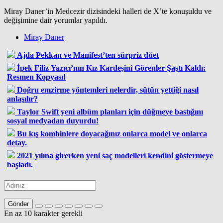
Miray Daner’in Medcezir dizisindeki halleri de X’te konuşuldu ve
değişimine dair yorumlar yapıldı.
Miray Daner
Ajda Pekkan ve Manifest’ten sürpriz düet
İpek Filiz Yazıcı’nın Kız Kardeşini Görenler Şaştı Kaldı:
Resmen Kopyası!
Doğru emzirme yöntemleri nelerdir, sütün yettiği nasıl
anlaşılır?
Taylor Swift yeni albüm planları için düğmeye bastığını
sosyal medyadan duyurdu!
Bu kış kombinlere doyacağınız onlarca model ve onlarca
detay.
2021 yılına girerken yeni saç modelleri kendini göstermeye
başladı.
Gönder
En az 10 karakter gerekli