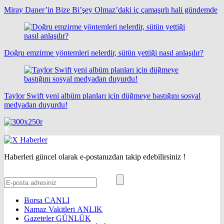
Miray Daner’in Bize Bi’şey Olmaz’daki iç çamaşırlı hali gündemde
Doğru emzirme yöntemleri nelerdir, sütün yettiği nasıl anlaşılır?
Taylor Swift yeni albüm planları için düğmeye bastığını sosyal
medyadan duyurdu!
Haberleri güncel olarak e-postanızdan takip edebilirsiniz !
Borsa
CANLI
Namaz Vakitleri
ANLIK
Gazeteler
GÜNLÜK