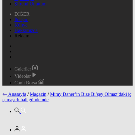
Şifremi Unuttum
DİĞER
İletişim
Künye
Hakkımızda
Reklam
Galeriler
Videolar
Canlı Borsa
Anasayfa
/
Magazin
/
Miray Daner’in Bize Bi’şey Olmaz’daki iç
çamaşırlı hali gündemde