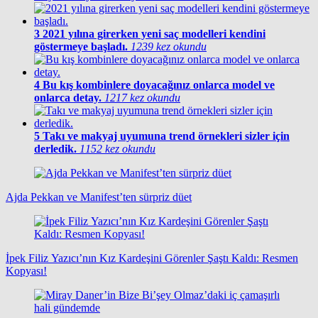
3
2021 yılına girerken yeni saç modelleri kendini
göstermeye başladı.
1239 kez okundu
4
Bu kış kombinlere doyacağınız onlarca model ve
onlarca detay.
1217 kez okundu
5
Takı ve makyaj uyumuna trend örnekleri sizler için
derledik.
1152 kez okundu
Ajda Pekkan ve Manifest’ten sürpriz düet
İpek Filiz Yazıcı’nın Kız Kardeşini Görenler Şaştı Kaldı: Resmen
Kopyası!