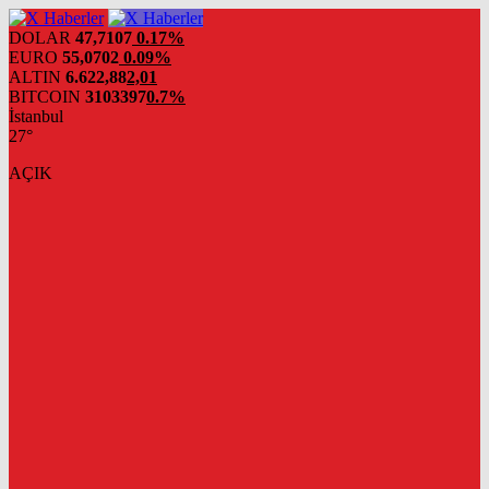
DOLAR
47,7107
0.17%
EURO
55,0702
0.09%
ALTIN
6.622,88
2,01
BITCOIN
3103397
0.7%
İstanbul
27°
AÇIK