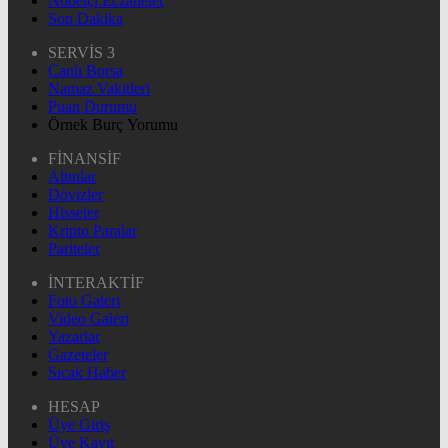
Nöbetçi Eczaneler
Son Dakika
SERVİS 3
Canlı Borsa
Namaz Vakitleri
Puan Durumu
Örnek Burç Yorumu
FİNANSİF
Altınlar
Dövizler
Hisseler
Kripto Paralar
Pariteler
İNTERAKTİF
Foto Galeri
Video Galeri
Yazarlar
Gazeteler
Sıcak Haber
HESAP
Üye Giriş
Üye Kayıt