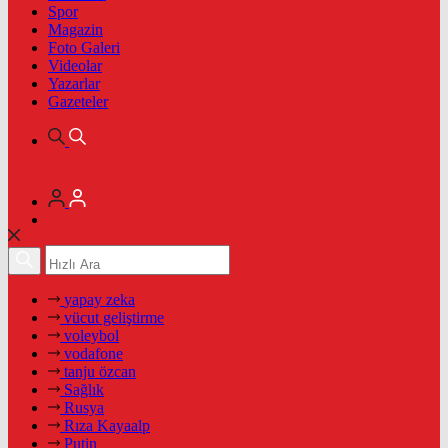
Spor
Magazin
Foto Galeri
Videolar
Yazarlar
Gazeteler
yapay zeka
vücut geliştirme
voleybol
vodafone
tanju özcan
Sağlık
Rusya
Rıza Kayaalp
Putin