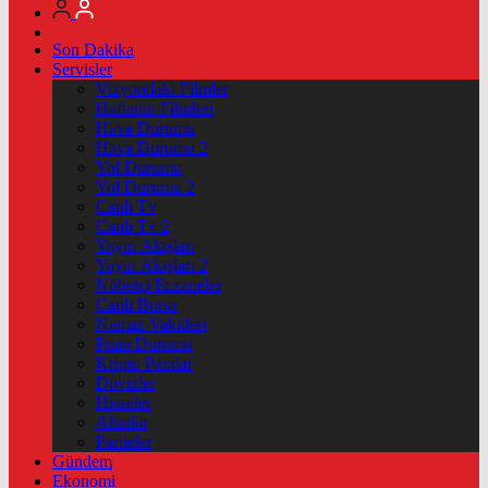
Son Dakika
Servisler
Vizyondaki Filmler
Haftanin Filmleri
Hava Durumu
Hava Durumu 2
Yol Durumu
Yol Durumu 2
Canlı Tv
Canlı Tv 2
Yayın Akışları
Yayın Akışları 2
Nöbetçi Eczaneler
Canlı Borsa
Namaz Vakitleri
Puan Durumu
Kripto Paralar
Dövizler
Hisseler
Altınlar
Pariteler
Gündem
Ekonomi