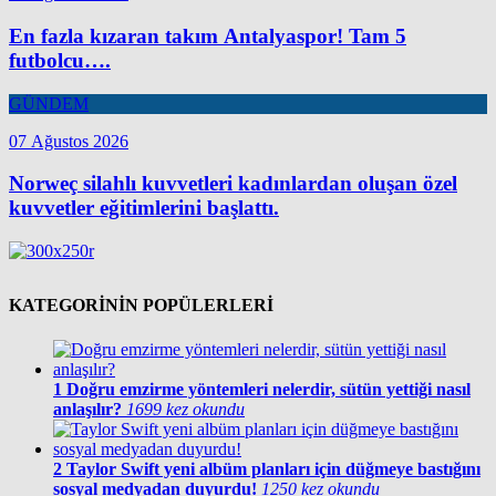
En fazla kızaran takım Antalyaspor! Tam 5
futbolcu….
GÜNDEM
07 Ağustos 2026
Norweç silahlı kuvvetleri kadınlardan oluşan özel
kuvvetler eğitimlerini başlattı.
KATEGORİNİN POPÜLERLERİ
1
Doğru emzirme yöntemleri nelerdir, sütün yettiği nasıl
anlaşılır?
1699 kez okundu
2
Taylor Swift yeni albüm planları için düğmeye bastığını
sosyal medyadan duyurdu!
1250 kez okundu