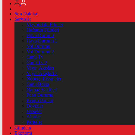
Son Dakika
Servisler
Vizyondaki Filmler
Haftanin Filmleri
Hava Durumu
Hava Durumu 2
Yol Durumu
Yol Durumu 2
Canlı Tv
Canlı Tv 2
Yayın Akışları
Yayın Akışları 2
Nöbetçi Eczaneler
Canlı Borsa
Namaz Vakitleri
Puan Durumu
Kripto Paralar
Dövizler
Hisseler
Altınlar
Pariteler
Gündem
Ekonomi