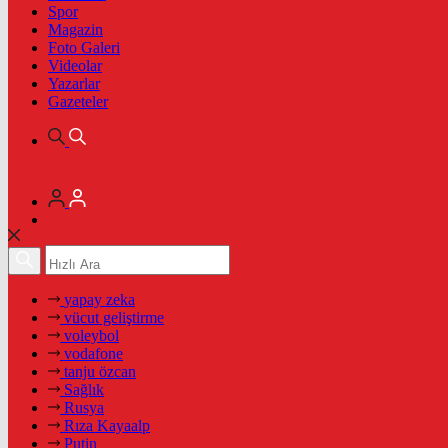
Spor
Magazin
Foto Galeri
Videolar
Yazarlar
Gazeteler
yapay zeka
vücut geliştirme
voleybol
vodafone
tanju özcan
Sağlık
Rusya
Rıza Kayaalp
Putin