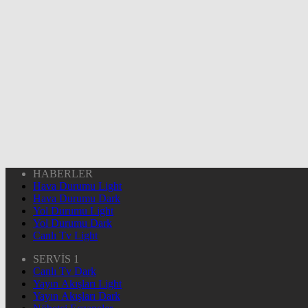
HABERLER
Hava Durumu Light
Hava Durumu Dark
Yol Durumu Light
Yol Durumu Dark
Canlı Tv Light
SERVİS 1
Canlı Tv Dark
Yayın Akışları Light
Yayın Akışları Dark