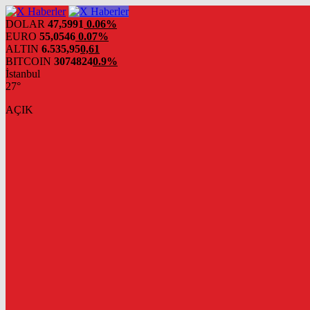
DOLAR
47,5991
0.06%
EURO
55,0546
0.07%
ALTIN
6.535,95
0,61
BITCOIN
3074824
0.9%
İstanbul
27°
AÇIK