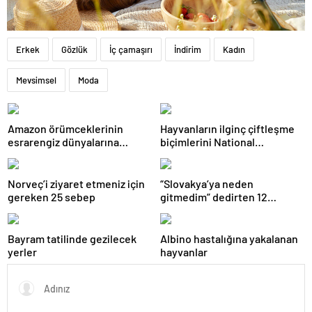
Erkek
Gözlük
İç çamaşırı
İndirim
Kadın
Mevsimsel
Moda
Amazon örümceklerinin
Hayvanların ilginç çiftleşme
esrarengiz dünyalarına
biçimlerini National
gitmeye hazır olun.
Geographic görüntüledi.
Norveç’i ziyaret etmeniz için
“Slovakya’ya neden
gereken 25 sebep
gitmedim” dedirten 12
fotoğraf
Bayram tatilinde gezilecek
Albino hastalığına yakalanan
yerler
hayvanlar