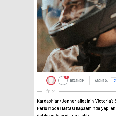
0
BEĞENDİM
ABONE OL
2
Kardashian/Jenner ailesinin Victoria’s 
Paris Moda Haftası kapsamında yapılan
defilesinde podyuma çıktı.