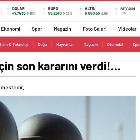
DOLAR
EURO
ALTIN
BITCOIN
47,7436
55,2510
6.660,55
0%
0.18%
0.32%
2,59
Ekonomi
Spor
Magazin
Foto Galeri
Videolar
Bilim & Teknoloji
Doğa
Hayvanlar
Magazin
Otomobil
Spo
çin son kararını verdi!…
ilmektedir.