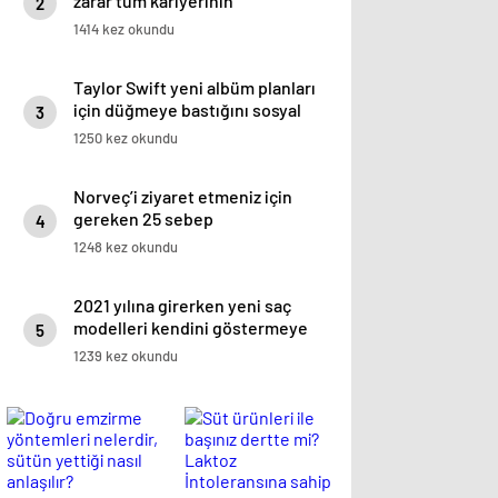
zarar tüm kariyerinin
2
istatistiğini çıkardık !
1414 kez okundu
Taylor Swift yeni albüm planları
için düğmeye bastığını sosyal
3
medyadan duyurdu!
1250 kez okundu
Norveç’i ziyaret etmeniz için
gereken 25 sebep
4
1248 kez okundu
2021 yılına girerken yeni saç
modelleri kendini göstermeye
5
başladı.
1239 kez okundu