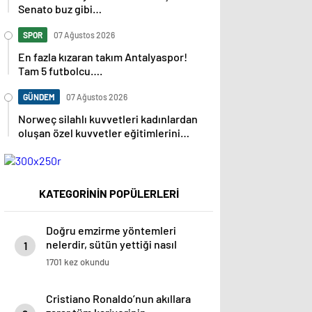
Senato buz gibi…
SPOR
07 Ağustos 2026
En fazla kızaran takım Antalyaspor!
Tam 5 futbolcu….
GÜNDEM
07 Ağustos 2026
Norweç silahlı kuvvetleri kadınlardan
oluşan özel kuvvetler eğitimlerini
başlattı.
KATEGORİNİN POPÜLERLERİ
Doğru emzirme yöntemleri
nelerdir, sütün yettiği nasıl
1
anlaşılır?
1701 kez okundu
Cristiano Ronaldo’nun akıllara