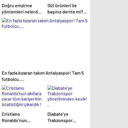
Doğru emzirme
Süt ürünleri ile
yöntemleri nelerdir,
başınız dertte mi?
sütün yettiği nasıl
Laktoz
anlaşılır?
İntoleransına sahip
olabilirsiniz!
En fazla kızaran takım Antalyaspor! Tam 5
futbolcu….
Cristiano
Diabate’ye
Ronaldo’nun
Trabzonspor
akıllara zarar tüm
yönetiminden