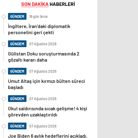
SON DAKİKA
HABERLERİ
GÜNDEM
16 gün önce
İngiltere, İran’daki diplomatik
personelini geri çekti
GÜNDEM
07 Ağustos 2026
Gülistan Doku soruşturmasında 2
gözaltı kararı daha
GÜNDEM
07 Ağustos 2026
Umut Altaş için kırmızı bülten süreci
başladı
GÜNDEM
07 Ağustos 2026
Okul saldırısında sıcak gelişme! 4 kişi
görevden uzaklaştırıldı
GÜNDEM
07 Ağustos 2026
Joe Biden 6 aylık hedeflerini açıkladı.