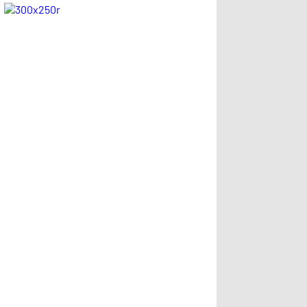
kariyerinin
kesik! .
istatistiğini çıkardık
!