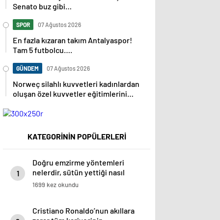
Senato buz gibi…
SPOR
07 Ağustos 2026
En fazla kızaran takım Antalyaspor!
Tam 5 futbolcu….
GÜNDEM
07 Ağustos 2026
Norweç silahlı kuvvetleri kadınlardan
oluşan özel kuvvetler eğitimlerini
başlattı.
KATEGORİNİN POPÜLERLERİ
Doğru emzirme yöntemleri
nelerdir, sütün yettiği nasıl
1
anlaşılır?
1699 kez okundu
Cristiano Ronaldo’nun akıllara