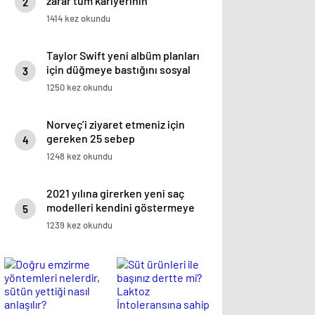
zarar tüm kariyerinin
2
istatistiğini çıkardık !
1414 kez okundu
Taylor Swift yeni albüm planları
için düğmeye bastığını sosyal
3
medyadan duyurdu!
1250 kez okundu
Norveç’i ziyaret etmeniz için
gereken 25 sebep
4
1248 kez okundu
2021 yılına girerken yeni saç
modelleri kendini göstermeye
5
başladı.
1239 kez okundu