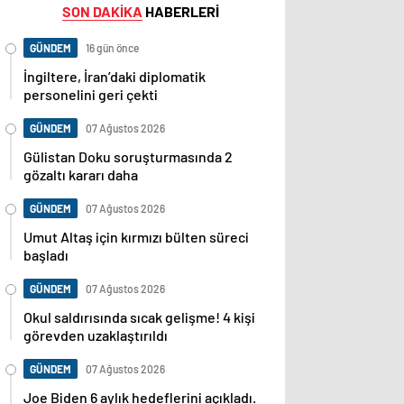
SON DAKİKA
HABERLERİ
GÜNDEM
16 gün önce
İngiltere, İran’daki diplomatik
personelini geri çekti
GÜNDEM
07 Ağustos 2026
Gülistan Doku soruşturmasında 2
gözaltı kararı daha
GÜNDEM
07 Ağustos 2026
Umut Altaş için kırmızı bülten süreci
başladı
GÜNDEM
07 Ağustos 2026
Okul saldırısında sıcak gelişme! 4 kişi
görevden uzaklaştırıldı
GÜNDEM
07 Ağustos 2026
Joe Biden 6 aylık hedeflerini açıkladı.