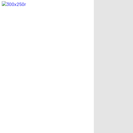
kariyerinin
kesik! .
istatistiğini çıkardık
!