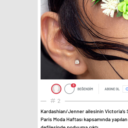
0
BEĞENDİM
ABONE OL
2
Kardashian/Jenner ailesinin Victoria’s 
Paris Moda Haftası kapsamında yapılan
defilesinde podyuma çıktı.