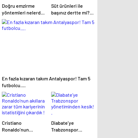
Doğru emzirme
Süt ürünleri ile
yöntemleri nelerdir,
başınız dertte mi?
sütün yettiği nasıl
Laktoz
anlaşılır?
İntoleransına sahip
olabilirsiniz!
En fazla kızaran takım Antalyaspor! Tam 5
futbolcu….
Cristiano
Diabate’ye
Ronaldo’nun
Trabzonspor
akıllara zarar tüm
yönetiminden