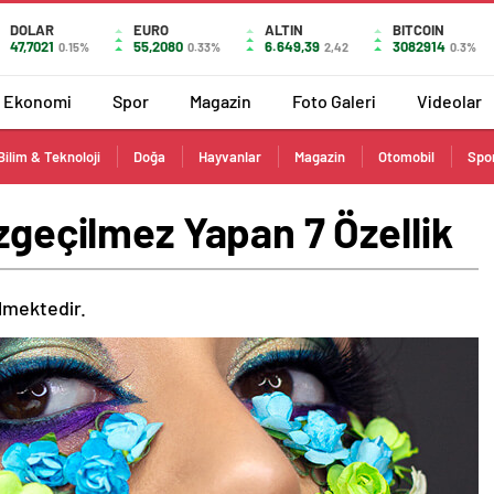
DOLAR
EURO
ALTIN
BITCOIN
47,7021
55,2080
6.649,39
3082914
0.15%
0.33%
2,42
0.3%
Ekonomi
Spor
Magazin
Foto Galeri
Videolar
Bilim & Teknoloji
Doğa
Hayvanlar
Magazin
Otomobil
Spo
azgeçilmez Yapan 7 Özellik
ilmektedir.