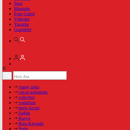
Spor
Magazin
Foto Galeri
Videolar
Yazarlar
Gazeteler
yapay zeka
vücut geliştirme
voleybol
vodafone
tanju özcan
Sağlık
Rusya
Rıza Kayaalp
Putin