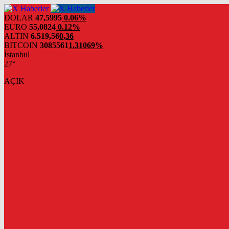
DOLAR
47,5995
0.06%
EURO
55,0824
0.12%
ALTIN
6.519,56
0,36
BITCOIN
3085561
1.31069%
İstanbul
27°
AÇIK