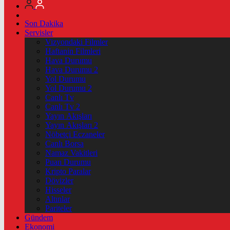
Son Dakika
Servisler
Vizyondaki Filmler
Haftanin Filmleri
Hava Durumu
Hava Durumu 2
Yol Durumu
Yol Durumu 2
Canlı Tv
Canlı Tv 2
Yayın Akışları
Yayın Akışları 2
Nöbetçi Eczaneler
Canlı Borsa
Namaz Vakitleri
Puan Durumu
Kripto Paralar
Dövizler
Hisseler
Altınlar
Pariteler
Gündem
Ekonomi