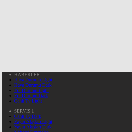
HABERLER
Hava Durumu Light
Hava Durumu Dark
Yol Durumu Light
Yol Durumu Dark
Canlı Tv Light
SERVİS 1
Canlı Tv Dark
Yayın Akışları Light
Yayın Akışları Dark