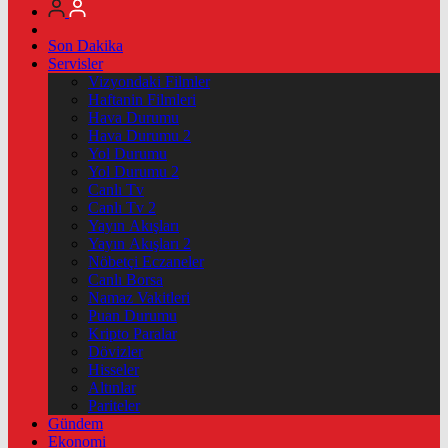
Son Dakika
Servisler
Vizyondaki Filmler
Haftanin Filmleri
Hava Durumu
Hava Durumu 2
Yol Durumu
Yol Durumu 2
Canlı Tv
Canlı Tv 2
Yayın Akışları
Yayın Akışları 2
Nöbetçi Eczaneler
Canlı Borsa
Namaz Vakitleri
Puan Durumu
Kripto Paralar
Dövizler
Hisseler
Altınlar
Pariteler
Gündem
Ekonomi