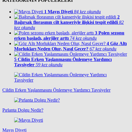
KATEGORİNİN POPÜLERLERİ
1
Mayıs Diyeti
84 kez okundu
2
Bağırsak florasının cilt kanseriyle ilişkisi tespit edildi
82
kez okundu
3
Polen sezonu
erken başladı, alerjiler arttı
74 kez okundu
4
Göz Altı
Morlukları Neden Olur, Nasıl Geçer?
67 kez okundu
5
Cildin Erken Yaşlanmasını Önlemeye Yardımcı
Tavsiyeler
59 kez okundu
Cildin Erken Yaşlanmasını Önlemeye Yardımcı Tavsiyeler
Pırlanta Dolgu Nedir?
Mayıs Diyeti