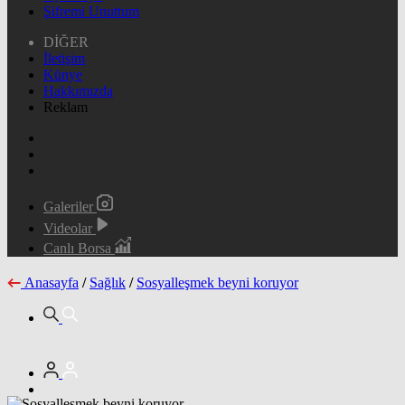
Şifremi Unuttum
DİĞER
İletişim
Künye
Hakkımızda
Reklam
Galeriler
Videolar
Canlı Borsa
Anasayfa
/
Sağlık
/
Sosyalleşmek beyni koruyor