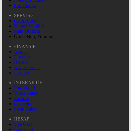
Nöbetçi Eczaneler
Son Dakika
SERVİS 3
Canlı Borsa
Namaz Vakitleri
Puan Durumu
Örnek Burç Yorumu
FİNANSİF
Altınlar
Dövizler
Hisseler
Kripto Paralar
Pariteler
İNTERAKTİF
Foto Galeri
Video Galeri
Yazarlar
Gazeteler
Sıcak Haber
HESAP
Üye Giriş
Üye Kayıt