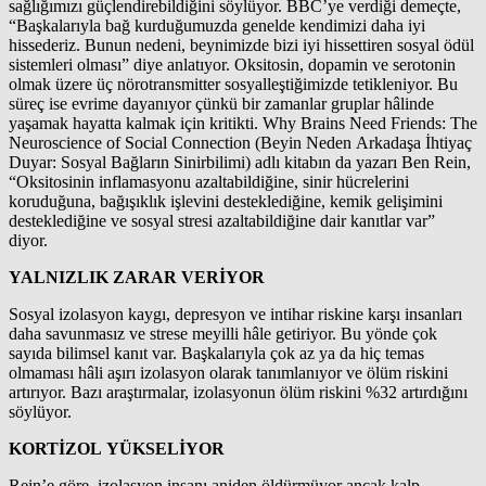
sağlığımızı güçlendirebildiğini söylüyor. BBC’ye verdiği demeçte,
“Başkalarıyla bağ kurduğumuzda genelde kendimizi daha iyi
hissederiz. Bunun nedeni, beynimizde bizi iyi hissettiren sosyal ödül
sistemleri olması” diye anlatıyor. Oksitosin, dopamin ve serotonin
olmak üzere üç nörotransmitter sosyalleştiğimizde tetikleniyor. Bu
süreç ise evrime dayanıyor çünkü bir zamanlar gruplar hâlinde
yaşamak hayatta kalmak için kritikti. Why Brains Need Friends: The
Neuroscience of Social Connection (Beyin Neden Arkadaşa İhtiyaç
Duyar: Sosyal Bağların Sinirbilimi) adlı kitabın da yazarı Ben Rein,
“Oksitosinin inflamasyonu azaltabildiğine, sinir hücrelerini
koruduğuna, bağışıklık işlevini desteklediğine, kemik gelişimini
desteklediğine ve sosyal stresi azaltabildiğine dair kanıtlar var”
diyor.
YALNIZLIK ZARAR VERİYOR
Sosyal izolasyon kaygı, depresyon ve intihar riskine karşı insanları
daha savunmasız ve strese meyilli hâle getiriyor. Bu yönde çok
sayıda bilimsel kanıt var. Başkalarıyla çok az ya da hiç temas
olmaması hâli aşırı izolasyon olarak tanımlanıyor ve ölüm riskini
artırıyor. Bazı araştırmalar, izolasyonun ölüm riskini %32 artırdığını
söylüyor.
KORTİZOL YÜKSELİYOR
Rein’e göre, izolasyon insanı aniden öldürmüyor ancak kalp