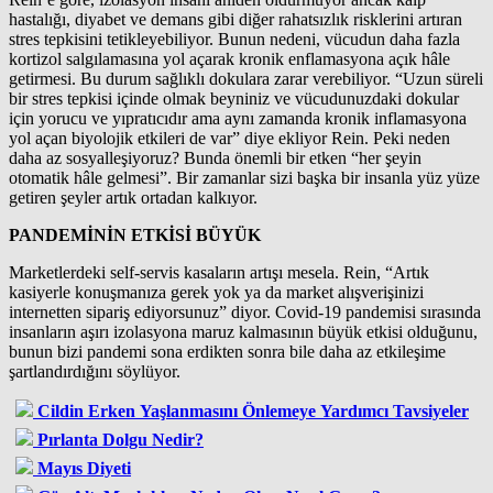
hastalığı, diyabet ve demans gibi diğer rahatsızlık risklerini artıran
stres tepkisini tetikleyebiliyor. Bunun nedeni, vücudun daha fazla
kortizol salgılamasına yol açarak kronik enflamasyona açık hâle
getirmesi. Bu durum sağlıklı dokulara zarar verebiliyor. “Uzun süreli
bir stres tepkisi içinde olmak beyniniz ve vücudunuzdaki dokular
için yorucu ve yıpratıcıdır ama aynı zamanda kronik inflamasyona
yol açan biyolojik etkileri de var” diye ekliyor Rein. Peki neden
daha az sosyalleşiyoruz? Bunda önemli bir etken “her şeyin
otomatik hâle gelmesi”. Bir zamanlar sizi başka bir insanla yüz yüze
getiren şeyler artık ortadan kalkıyor.
PANDEMİNİN ETKİSİ BÜYÜK
Marketlerdeki self-servis kasaların artışı mesela. Rein, “Artık
kasiyerle konuşmanıza gerek yok ya da market alışverişinizi
internetten sipariş ediyorsunuz” diyor. Covid-19 pandemisi sırasında
insanların aşırı izolasyona maruz kalmasının büyük etkisi olduğunu,
bunun bizi pandemi sona erdikten sonra bile daha az etkileşime
şartlandırdığını söylüyor.
Cildin Erken Yaşlanmasını Önlemeye Yardımcı Tavsiyeler
Pırlanta Dolgu Nedir?
Mayıs Diyeti