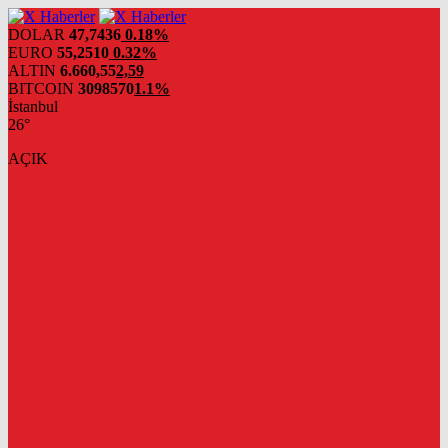
DOLAR
47,7436
0.18%
EURO
55,2510
0.32%
ALTIN
6.660,55
2,59
BITCOIN
3098570
1.1%
İstanbul
26°
AÇIK