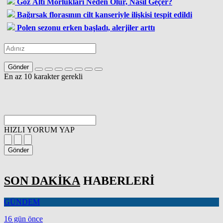
Göz Altı Morlukları Neden Olur, Nasıl Geçer?
Bağırsak florasının cilt kanseriyle ilişkisi tespit edildi
Polen sezonu erken başladı, alerjiler arttı
Gönder
En az 10 karakter gerekli
HIZLI YORUM YAP
Gönder
SON DAKİKA
HABERLERİ
GÜNDEM
16 gün önce