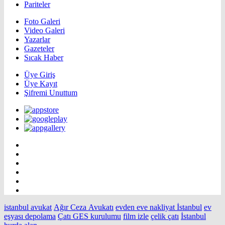
Pariteler
Foto Galeri
Video Galeri
Yazarlar
Gazeteler
Sıcak Haber
Üye Giriş
Üye Kayıt
Şifremi Unuttum
istanbul avukat
Ağır Ceza Avukatı
evden eve nakliyat İstanbul
ev
eşyası depolama
Çatı GES kurulumu
film izle
çelik çatı
İstanbul