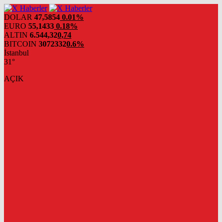
DOLAR
47,5854
0.01%
EURO
55,1433
0.18%
ALTIN
6.544,32
0,74
BITCOIN
3072332
0.6%
İstanbul
31°
AÇIK