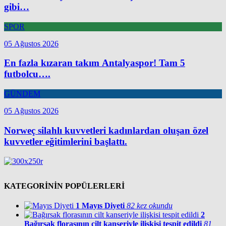
gibi…
SPOR
05 Ağustos 2026
En fazla kızaran takım Antalyaspor! Tam 5
futbolcu….
GÜNDEM
05 Ağustos 2026
Norweç silahlı kuvvetleri kadınlardan oluşan özel
kuvvetler eğitimlerini başlattı.
KATEGORİNİN POPÜLERLERİ
1
Mayıs Diyeti
82 kez okundu
2
Bağırsak florasının cilt kanseriyle ilişkisi tespit edildi
81