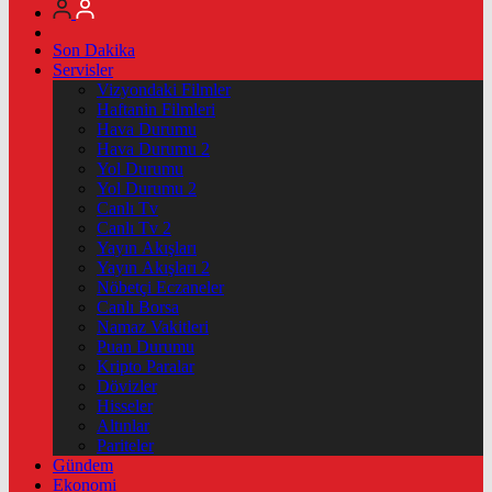
Son Dakika
Servisler
Vizyondaki Filmler
Haftanin Filmleri
Hava Durumu
Hava Durumu 2
Yol Durumu
Yol Durumu 2
Canlı Tv
Canlı Tv 2
Yayın Akışları
Yayın Akışları 2
Nöbetçi Eczaneler
Canlı Borsa
Namaz Vakitleri
Puan Durumu
Kripto Paralar
Dövizler
Hisseler
Altınlar
Pariteler
Gündem
Ekonomi