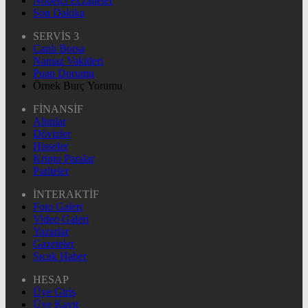
Nöbetçi Eczaneler
Son Dakika
SERVİS 3
Canlı Borsa
Namaz Vakitleri
Puan Durumu
Örnek Burç Yorumu
FİNANSİF
Altınlar
Dövizler
Hisseler
Kripto Paralar
Pariteler
İNTERAKTİF
Foto Galeri
Video Galeri
Yazarlar
Gazeteler
Sıcak Haber
HESAP
Üye Giriş
Üye Kayıt