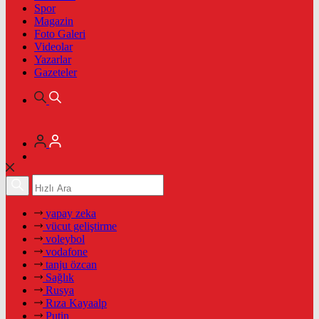
Spor
Magazin
Foto Galeri
Videolar
Yazarlar
Gazeteler
yapay zeka
vücut geliştirme
voleybol
vodafone
tanju özcan
Sağlık
Rusya
Rıza Kayaalp
Putin