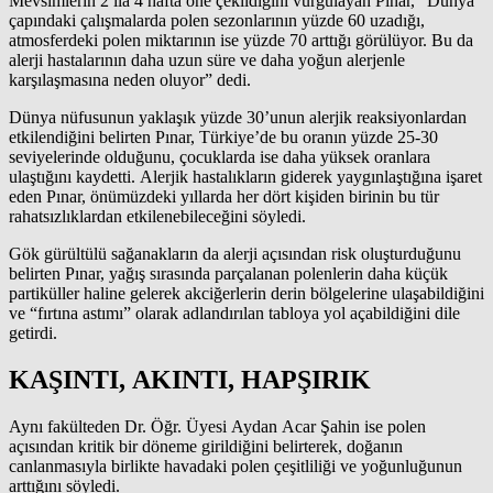
Mevsimlerin 2 ila 4 hafta öne çekildiğini vurgulayan Pınar, “Dünya
çapındaki çalışmalarda polen sezonlarının yüzde 60 uzadığı,
atmosferdeki polen miktarının ise yüzde 70 arttığı görülüyor. Bu da
alerji hastalarının daha uzun süre ve daha yoğun alerjenle
karşılaşmasına neden oluyor” dedi.
Dünya nüfusunun yaklaşık yüzde 30’unun alerjik reaksiyonlardan
etkilendiğini belirten Pınar, Türkiye’de bu oranın yüzde 25-30
seviyelerinde olduğunu, çocuklarda ise daha yüksek oranlara
ulaştığını kaydetti. Alerjik hastalıkların giderek yaygınlaştığına işaret
eden Pınar, önümüzdeki yıllarda her dört kişiden birinin bu tür
rahatsızlıklardan etkilenebileceğini söyledi.
Gök gürültülü sağanakların da alerji açısından risk oluşturduğunu
belirten Pınar, yağış sırasında parçalanan polenlerin daha küçük
partiküller haline gelerek akciğerlerin derin bölgelerine ulaşabildiğini
ve “fırtına astımı” olarak adlandırılan tabloya yol açabildiğini dile
getirdi.
KAŞINTI, AKINTI, HAPŞIRIK
Aynı fakülteden Dr. Öğr. Üyesi Aydan Acar Şahin ise polen
açısından kritik bir döneme girildiğini belirterek, doğanın
canlanmasıyla birlikte havadaki polen çeşitliliği ve yoğunluğunun
arttığını söyledi.