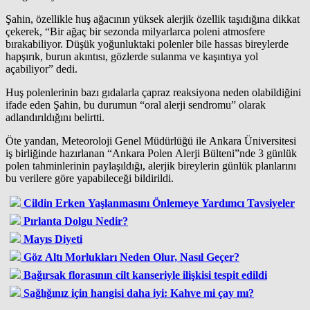
Şahin, özellikle huş ağacının yüksek alerjik özellik taşıdığına dikkat
çekerek, “Bir ağaç bir sezonda milyarlarca poleni atmosfere
bırakabiliyor. Düşük yoğunluktaki polenler bile hassas bireylerde
hapşırık, burun akıntısı, gözlerde sulanma ve kaşıntıya yol
açabiliyor” dedi.
Huş polenlerinin bazı gıdalarla çapraz reaksiyona neden olabildiğini
ifade eden Şahin, bu durumun “oral alerji sendromu” olarak
adlandırıldığını belirtti.
Öte yandan, Meteoroloji Genel Müdürlüğü ile Ankara Üniversitesi
iş birliğinde hazırlanan “Ankara Polen Alerji Bülteni”nde 3 günlük
polen tahminlerinin paylaşıldığı, alerjik bireylerin günlük planlarını
bu verilere göre yapabileceği bildirildi.
Cildin Erken Yaşlanmasını Önlemeye Yardımcı Tavsiyeler
Pırlanta Dolgu Nedir?
Mayıs Diyeti
Göz Altı Morlukları Neden Olur, Nasıl Geçer?
Bağırsak florasının cilt kanseriyle ilişkisi tespit edildi
Sağlığınız için hangisi daha iyi: Kahve mi çay mı?