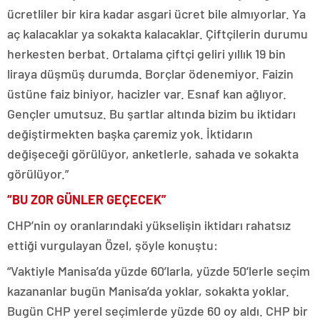
ücretliler bir kira kadar asgari ücret bile almıyorlar. Ya
aç kalacaklar ya sokakta kalacaklar. Çiftçilerin durumu
herkesten berbat. Ortalama çiftçi geliri yıllık 19 bin
liraya düşmüş durumda. Borçlar ödenemiyor. Faizin
üstüne faiz biniyor, hacizler var. Esnaf kan ağlıyor.
Gençler umutsuz. Bu şartlar altında bizim bu iktidarı
değiştirmekten başka çaremiz yok. İktidarın
değişeceği görülüyor, anketlerle, sahada ve sokakta
görülüyor.”
“BU ZOR GÜNLER GEÇECEK”
CHP’nin oy oranlarındaki yükselişin iktidarı rahatsız
ettiği vurgulayan Özel, şöyle konuştu:
“Vaktiyle Manisa’da yüzde 60’larla, yüzde 50’lerle seçim
kazananlar bugün Manisa’da yoklar, sokakta yoklar.
Bugün CHP yerel seçimlerde yüzde 60 oy aldı. CHP bir