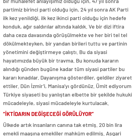
bir muhalefet anlayışımız olduğu için, 47 yıl sonra
partimiz birinci parti olduğu için, 24 yıl sonra AK Parti
ilk kez yenildiği, ilk kez ikinci parti olduğu için hedefe
konduk, ağır saldırılar altında kaldık. Ve bir dizi iftira
daha ceza davasında görüşülmekte ve her biri tel tel
dökülmekteyken, bir yandan birileri tuttu ve partinin
yönetimini değiştirmeye çalıştı. Bu da siyasi
hayatımızda büyük bir travma. Bu konuda kararın
alındığı günden bugüne kadar tüm siyasi partiler bu
kararı kınadılar. Dayanışma gösterdiler, geldiler ziyaret
ettiler. Dün İzmir’i, Manisa’yı gördünüz. Ümit ediyorum
Türkiye siyaseti bu yanlıştan elbette bir şekilde hukuki
mücadeleyle, siyasi mücadeleyle kurtulacak.
“İKTİDARIN DEĞİŞECEĞİ GÖRÜLÜYOR”
Ülkede artık insanların canına tak etmiş. 20 bin lira
emekli maaşına emekliler mahkûm edilmiş. Asgari