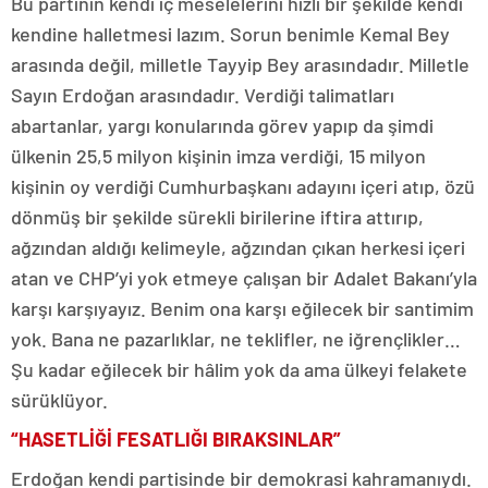
Bu partinin kendi iç meselelerini hızlı bir şekilde kendi
kendine halletmesi lazım. Sorun benimle Kemal Bey
arasında değil, milletle Tayyip Bey arasındadır. Milletle
Sayın Erdoğan arasındadır. Verdiği talimatları
abartanlar, yargı konularında görev yapıp da şimdi
ülkenin 25,5 milyon kişinin imza verdiği, 15 milyon
kişinin oy verdiği Cumhurbaşkanı adayını içeri atıp, özü
dönmüş bir şekilde sürekli birilerine iftira attırıp,
ağzından aldığı kelimeyle, ağzından çıkan herkesi içeri
atan ve CHP’yi yok etmeye çalışan bir Adalet Bakanı’yla
karşı karşıyayız. Benim ona karşı eğilecek bir santimim
yok. Bana ne pazarlıklar, ne teklifler, ne iğrençlikler…
Şu kadar eğilecek bir hâlim yok da ama ülkeyi felakete
sürüklüyor.
“HASETLİĞİ FESATLIĞI BIRAKSINLAR”
Erdoğan kendi partisinde bir demokrasi kahramanıydı.