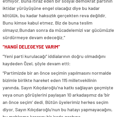
etmiyor. Buna itiraz eden bir sosyal demokrat partinin
iktidar yürüyüşüne engel olacağız diye bu kadar
kötülük, bu kadar haksızlık gerçekten reva değildir.
Bunu kimse kabul etmez. Biz de buna teslim
olmayız.Bundan sonra da mücadelemizi var gücümüzle
sürdürmeye devam edeceğiz.”
“HANGİ DELEGEYSE VARIM”
“Yeni parti kurulacağı” iddialarının doğru olmadığını
kaydeden Özel, şöyle devam etti:
“Partimizde bir an önce seçimin yapılmasını normalde
bizimle birlikte hareket eden 115 milletvekilinin
yanında, Sayın Kılıçdaroğlu’na katkı sağlayan geçmişte
veya onun görüşlerini paylaşan 10 arkadaşımız da ‘bir
an önce seçim’ dedi. Bütün üyelerimiz herkes seçim
diyor. Sayın Kılıçdaroğlu’nun bu hatayı yapmayacağını,
bu mahkeme kararını bir irade gasbına