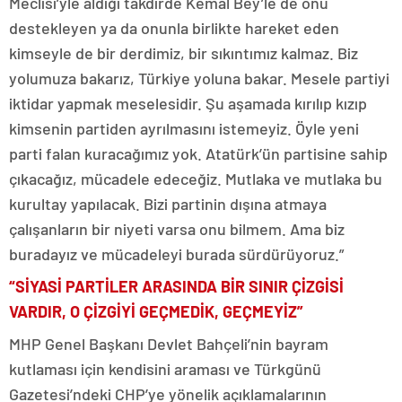
Meclisi’yle aldığı takdirde Kemal Bey’le de onu
destekleyen ya da onunla birlikte hareket eden
kimseyle de bir derdimiz, bir sıkıntımız kalmaz. Biz
yolumuza bakarız, Türkiye yoluna bakar. Mesele partiyi
iktidar yapmak meselesidir. Şu aşamada kırılıp kızıp
kimsenin partiden ayrılmasını istemeyiz. Öyle yeni
parti falan kuracağımız yok. Atatürk’ün partisine sahip
çıkacağız, mücadele edeceğiz. Mutlaka ve mutlaka bu
kurultay yapılacak. Bizi partinin dışına atmaya
çalışanların bir niyeti varsa onu bilmem. Ama biz
buradayız ve mücadeleyi burada sürdürüyoruz.”
“SİYASİ PARTİLER ARASINDA BİR SINIR ÇİZGİSİ
VARDIR, O ÇİZGİYİ GEÇMEDİK, GEÇMEYİZ”
MHP Genel Başkanı Devlet Bahçeli’nin bayram
kutlaması için kendisini araması ve Türkgünü
Gazetesi’ndeki CHP’ye yönelik açıklamalarının