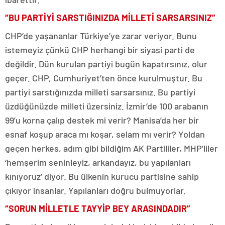
“BU PARTİYİ SARSTIĞINIZDA MİLLETİ SARSARSINIZ”
CHP’de yaşananlar Türkiye’ye zarar veriyor. Bunu
istemeyiz çünkü CHP herhangi bir siyasi parti de
değildir. Dün kurulan partiyi bugün kapatırsınız, olur
geçer. CHP, Cumhuriyet’ten önce kurulmuştur. Bu
partiyi sarstığınızda milleti sarsarsınız. Bu partiyi
üzdüğünüzde milleti üzersiniz. İzmir’de 100 arabanın
99’u korna çalıp destek mi verir? Manisa’da her bir
esnaf koşup araca mı koşar, selam mı verir? Yoldan
geçen herkes, adım gibi bildiğim AK Partililer, MHP’liler
‘hemşerim seninleyiz, arkandayız, bu yapılanları
kınıyoruz’ diyor. Bu ülkenin kurucu partisine sahip
çıkıyor insanlar. Yapılanları doğru bulmuyorlar.
“SORUN MİLLETLE TAYYİP BEY ARASINDADIR”