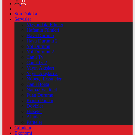
Son Dakika
Servisler
Vizyondaki Filmler
Haftanin Filmleri
Hava Durumu
Hava Durumu 2
Yol Durumu
Yol Durumu 2
Canlı Tv
Canlı Tv 2
Yayın Akışları
Yayın Akışları 2
Nöbetçi Eczaneler
Canlı Borsa
Namaz Vakitleri
Puan Durumu
Kripto Paralar
Dövizler
Hisseler
Altınlar
Pariteler
Gündem
Ekonomi