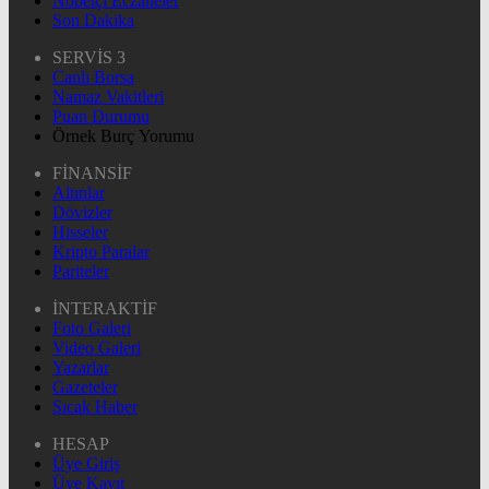
Nöbetçi Eczaneler
Son Dakika
SERVİS 3
Canlı Borsa
Namaz Vakitleri
Puan Durumu
Örnek Burç Yorumu
FİNANSİF
Altınlar
Dövizler
Hisseler
Kripto Paralar
Pariteler
İNTERAKTİF
Foto Galeri
Video Galeri
Yazarlar
Gazeteler
Sıcak Haber
HESAP
Üye Giriş
Üye Kayıt