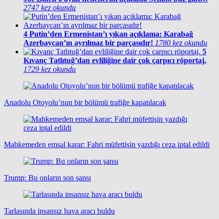
2747 kez okundu
4
Putin’den Ermenistan’ı yıkan açıklama: Karabağ
Azerbaycan’ın ayrılmaz bir parçasıdır!
1780 kez okundu
5
Kıvanç Tatlıtuğ’dan evliliğine dair çok çarpıcı röportaj.
1729 kez okundu
Anadolu Otoyolu’nun bir bölümü trafiğe kapatılacak
Mahkemeden emsal karar: Fahri müfettişin yazdığı ceza iptal edildi
Trump: Bu onların son şansı
Tarlasında insansız hava aracı buldu