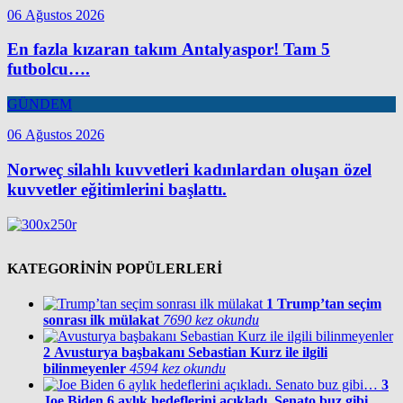
06 Ağustos 2026
En fazla kızaran takım Antalyaspor! Tam 5
futbolcu….
GÜNDEM
06 Ağustos 2026
Norweç silahlı kuvvetleri kadınlardan oluşan özel
kuvvetler eğitimlerini başlattı.
KATEGORİNİN POPÜLERLERİ
1
Trump’tan seçim
sonrası ilk mülakat
7690 kez okundu
2
Avusturya başbakanı Sebastian Kurz ile ilgili
bilinmeyenler
4594 kez okundu
3
Joe Biden 6 aylık hedeflerini açıkladı. Senato buz gibi…