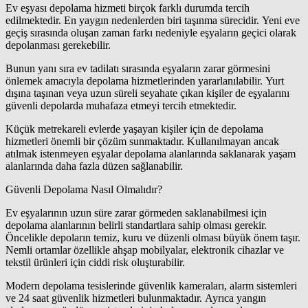
Ev eşyası depolama hizmeti birçok farklı durumda tercih
edilmektedir. En yaygın nedenlerden biri taşınma sürecidir. Yeni eve
geçiş sırasında oluşan zaman farkı nedeniyle eşyaların geçici olarak
depolanması gerekebilir.
Bunun yanı sıra ev tadilatı sırasında eşyaların zarar görmesini
önlemek amacıyla depolama hizmetlerinden yararlanılabilir. Yurt
dışına taşınan veya uzun süreli seyahate çıkan kişiler de eşyalarını
güvenli depolarda muhafaza etmeyi tercih etmektedir.
Küçük metrekareli evlerde yaşayan kişiler için de depolama
hizmetleri önemli bir çözüm sunmaktadır. Kullanılmayan ancak
atılmak istenmeyen eşyalar depolama alanlarında saklanarak yaşam
alanlarında daha fazla düzen sağlanabilir.
Güvenli Depolama Nasıl Olmalıdır?
Ev eşyalarının uzun süre zarar görmeden saklanabilmesi için
depolama alanlarının belirli standartlara sahip olması gerekir.
Öncelikle depoların temiz, kuru ve düzenli olması büyük önem taşır.
Nemli ortamlar özellikle ahşap mobilyalar, elektronik cihazlar ve
tekstil ürünleri için ciddi risk oluşturabilir.
Modern depolama tesislerinde güvenlik kameraları, alarm sistemleri
ve 24 saat güvenlik hizmetleri bulunmaktadır. Ayrıca yangın