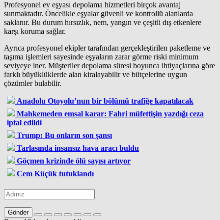
Profesyonel ev eşyası depolama hizmetleri birçok avantaj
sunmaktadır. Öncelikle eşyalar güvenli ve kontrollü alanlarda
saklanır. Bu durum hırsızlık, nem, yangın ve çeşitli dış etkenlere
karşı koruma sağlar.
Ayrıca profesyonel ekipler tarafından gerçekleştirilen paketleme ve
taşıma işlemleri sayesinde eşyaların zarar görme riski minimum
seviyeye iner. Müşteriler depolama süresi boyunca ihtiyaçlarına göre
farklı büyüklüklerde alan kiralayabilir ve bütçelerine uygun
çözümler bulabilir.
Anadolu Otoyolu’nun bir bölümü trafiğe kapatılacak
Mahkemeden emsal karar: Fahri müfettişin yazdığı ceza
iptal edildi
Trump: Bu onların son şansı
Tarlasında insansız hava aracı buldu
Göçmen krizinde ölü sayısı artıyor
Cem Küçük tutuklandı
Gönder