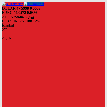
DOLAR
47,5998
0.06%
EURO
55,0572
0.08%
ALTIN
6.544,17
0,74
BITCOIN
3075188
1.2%
İstanbul
27°
AÇIK