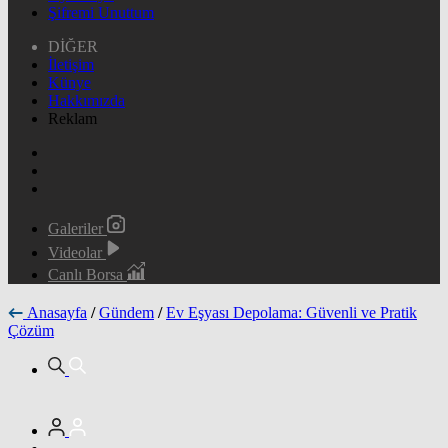
Şifremi Unuttum
DİĞER
İletişim
Künye
Hakkımızda
Reklam
Galeriler
Videolar
Canlı Borsa
Anasayfa
/
Gündem
/
Ev Eşyası Depolama: Güvenli ve Pratik
Çözüm