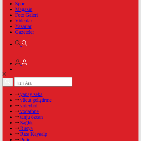
Spor
Magazin
Foto Galeri
Videolar
Yazarlar
Gazeteler
yapay zeka
vücut geliştirme
voleybol
vodafone
tanju özcan
Sağlık
Rusya
Rıza Kayaalp
Putin