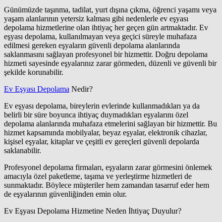
Günümüzde taşınma, tadilat, yurt dışına çıkma, öğrenci yaşamı veya
yaşam alanlarının yetersiz kalması gibi nedenlerle ev eşyası
depolama hizmetlerine olan ihtiyaç her geçen gün artmaktadır. Ev
eşyası depolama, kullanılmayan veya geçici süreyle muhafaza
edilmesi gereken eşyaların güvenli depolama alanlarında
saklanmasını sağlayan profesyonel bir hizmettir. Doğru depolama
hizmeti sayesinde eşyalarınız zarar görmeden, düzenli ve güvenli bir
şekilde korunabilir.
Ev Eşyası Depolama
Nedir?
Ev eşyası depolama, bireylerin evlerinde kullanmadıkları ya da
belirli bir süre boyunca ihtiyaç duymadıkları eşyalarını özel
depolama alanlarında muhafaza etmelerini sağlayan bir hizmettir. Bu
hizmet kapsamında mobilyalar, beyaz eşyalar, elektronik cihazlar,
kişisel eşyalar, kitaplar ve çeşitli ev gereçleri güvenli depolarda
saklanabilir.
Profesyonel depolama firmaları, eşyaların zarar görmesini önlemek
amacıyla özel paketleme, taşıma ve yerleştirme hizmetleri de
sunmaktadır. Böylece müşteriler hem zamandan tasarruf eder hem
de eşyalarının güvenliğinden emin olur.
Ev Eşyası Depolama Hizmetine Neden İhtiyaç Duyulur?