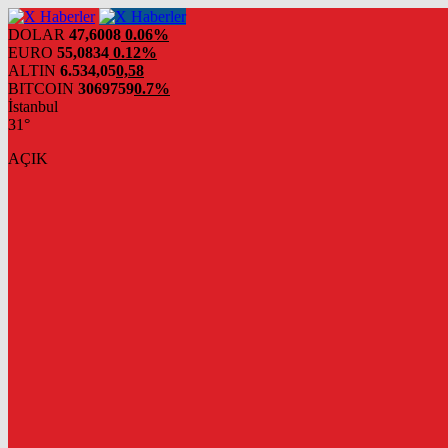
DOLAR
47,6008
0.06%
EURO
55,0834
0.12%
ALTIN
6.534,05
0,58
BITCOIN
3069759
0.7%
İstanbul
31°
AÇIK