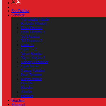
Son Dakika
Servisler
Vizyondaki Filmler
Haftanin Filmleri
Hava Durumu
Hava Durumu 2
Yol Durumu
Yol Durumu 2
Canlı Tv
Canlı Tv 2
Yayın Akışları
Yayın Akışları 2
Nöbetçi Eczaneler
Canlı Borsa
Namaz Vakitleri
Puan Durumu
Kripto Paralar
Dövizler
Hisseler
Altınlar
Pariteler
Gündem
Ekonomi