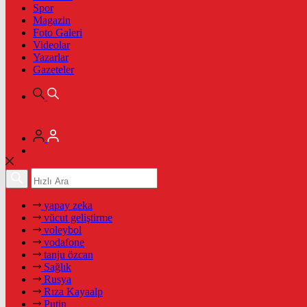
Spor
Magazin
Foto Galeri
Videolar
Yazarlar
Gazeteler
yapay zeka
vücut geliştirme
voleybol
vodafone
tanju özcan
Sağlık
Rusya
Rıza Kayaalp
Putin