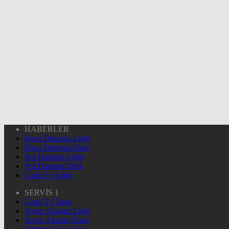
HABERLER
Hava Durumu Light
Hava Durumu Dark
Yol Durumu Light
Yol Durumu Dark
Canlı Tv Light
SERVİS 1
Canlı Tv Dark
Yayın Akışları Light
Yayın Akışları Dark