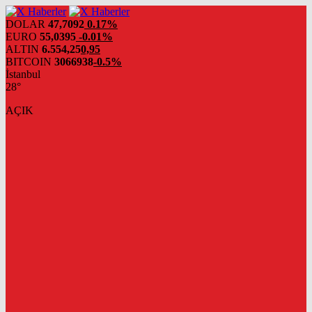
DOLAR
47,7092
0.17%
EURO
55,0395
-0.01%
ALTIN
6.554,25
0,95
BITCOIN
3066938
-0.5%
İstanbul
28°
AÇIK