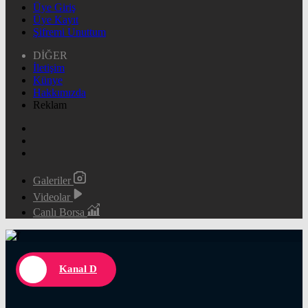
Üye Giriş
Üye Kayıt
Şifremi Unuttum
DİĞER
İletişim
Künye
Hakkımızda
Reklam
Galeriler
Videolar
Canlı Borsa
Kanal D