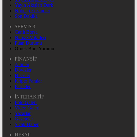
Yayın Akışları Dark
Nöbetçi Eczaneler
Son Dakika
SERVİS 3
Canlı Borsa
Namaz Vakitleri
Puan Durumu
Örnek Burç Yorumu
FİNANSİF
Altınlar
Dövizler
Hisseler
Kripto Paralar
Pariteler
İNTERAKTİF
Foto Galeri
Video Galeri
Yazarlar
Gazeteler
Sıcak Haber
HESAP