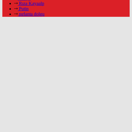
Rıza Kayaalp
Putin
pırlanta dolgu