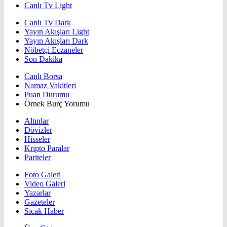
Canlı Tv Light
Canlı Tv Dark
Yayın Akışları Light
Yayın Akışları Dark
Nöbetçi Eczaneler
Son Dakika
Canlı Borsa
Namaz Vakitleri
Puan Durumu
Örnek Burç Yorumu
Altınlar
Dövizler
Hisseler
Kripto Paralar
Pariteler
Foto Galeri
Video Galeri
Yazarlar
Gazeteler
Sıcak Haber