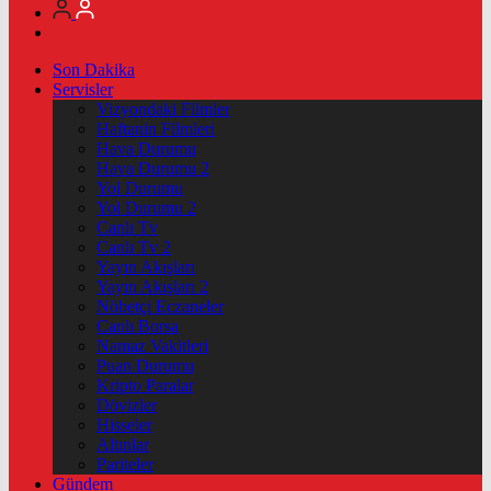
Son Dakika
Servisler
Vizyondaki Filmler
Haftanin Filmleri
Hava Durumu
Hava Durumu 2
Yol Durumu
Yol Durumu 2
Canlı Tv
Canlı Tv 2
Yayın Akışları
Yayın Akışları 2
Nöbetçi Eczaneler
Canlı Borsa
Namaz Vakitleri
Puan Durumu
Kripto Paralar
Dövizler
Hisseler
Altınlar
Pariteler
Gündem