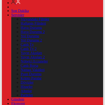
Son Dakika
Servisler
Vizyondaki Filmler
Haftanin Filmleri
Hava Durumu
Hava Durumu 2
Yol Durumu
Yol Durumu 2
Canlı Tv
Canlı Tv 2
Yayın Akışları
Yayın Akışları 2
Nöbetçi Eczaneler
Canlı Borsa
Namaz Vakitleri
Puan Durumu
Kripto Paralar
Dövizler
Hisseler
Altınlar
Pariteler
Gündem
Ekonomi