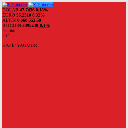
DOLAR
47,7436
0.18%
EURO
55,2510
0.32%
ALTIN
6.660,55
2,59
BITCOIN
3095230
-0.1%
İstanbul
25°
HAFİF YAĞMUR