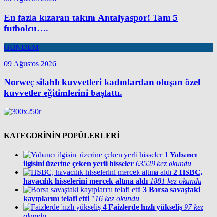
En fazla kızaran takım Antalyaspor! Tam 5
futbolcu….
GÜNDEM
09 Ağustos 2026
Norweç silahlı kuvvetleri kadınlardan oluşan özel
kuvvetler eğitimlerini başlattı.
KATEGORİNİN POPÜLERLERİ
1
Yabancı
ilgisini üzerine çeken yerli hisseler
63529 kez okundu
2
HSBC,
havacılık hisselerini mercek altına aldı
1881 kez okundu
3
Borsa savaştaki
kayıplarını telafi etti
116 kez okundu
4
Faizlerde hızlı yükseliş
97 kez
okundu