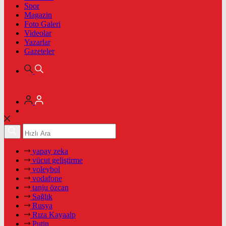
Spor
Magazin
Foto Galeri
Videolar
Yazarlar
Gazeteler
yapay zeka
vücut geliştirme
voleybol
vodafone
tanju özcan
Sağlık
Rusya
Rıza Kayaalp
Putin