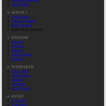
Nöbetçi Eczaneler
Son Dakika
SERVİS 3
Canlı Borsa
Namaz Vakitleri
Puan Durumu
Örnek Burç Yorumu
FİNANSİF
Altınlar
Dövizler
Hisseler
Kripto Paralar
Pariteler
İNTERAKTİF
Foto Galeri
Video Galeri
Yazarlar
Gazeteler
Sıcak Haber
HESAP
Üye Giriş
Üye Kayıt