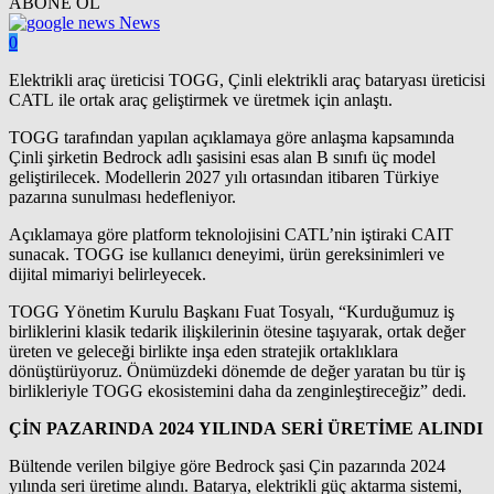
ABONE OL
News
0
Elektrikli araç üreticisi TOGG, Çinli elektrikli araç bataryası üreticisi
CATL ile ortak araç geliştirmek ve üretmek için anlaştı.
TOGG tarafından yapılan açıklamaya göre anlaşma kapsamında
Çinli şirketin Bedrock adlı şasisini esas alan B sınıfı üç model
geliştirilecek. Modellerin 2027 yılı ortasından itibaren Türkiye
pazarına sunulması hedefleniyor.
Açıklamaya göre platform teknolojisini CATL’nin iştiraki CAIT
sunacak. TOGG ise kullanıcı deneyimi, ürün gereksinimleri ve
dijital mimariyi belirleyecek.
TOGG Yönetim Kurulu Başkanı Fuat Tosyalı, “Kurduğumuz iş
birliklerini klasik tedarik ilişkilerinin ötesine taşıyarak, ortak değer
üreten ve geleceği birlikte inşa eden stratejik ortaklıklara
dönüştürüyoruz. Önümüzdeki dönemde de değer yaratan bu tür iş
birlikleriyle TOGG ekosistemini daha da zenginleştireceğiz” dedi.
ÇİN PAZARINDA 2024 YILINDA SERİ ÜRETİME ALINDI
Bültende verilen bilgiye göre Bedrock şasi Çin pazarında 2024
yılında seri üretime alındı. Batarya, elektrikli güç aktarma sistemi,