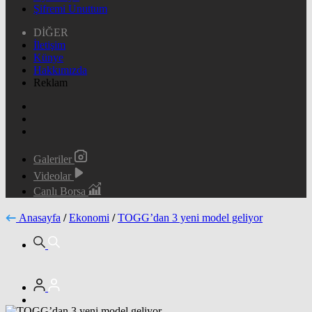
Şifremi Unuttum
DİĞER
İletişim
Künye
Hakkımızda
Reklam
Galeriler
Videolar
Canlı Borsa
Anasayfa
/
Ekonomi
/
TOGG’dan 3 yeni model geliyor