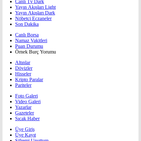
Canlı Tv Dark
Yayın Akışları Light
Yayın Akışları Dark
Nöbetçi Eczaneler
Son Dakika
Canlı Borsa
Namaz Vakitleri
Puan Durumu
Örnek Burç Yorumu
Altınlar
Dövizler
Hisseler
Kripto Paralar
Pariteler
Foto Galeri
Video Galeri
Yazarlar
Gazeteler
Sıcak Haber
Üye Giriş
Üye Kayıt
Şifremi Unuttum