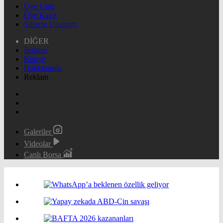
Üye Giriş
Üye Kayıt
Şifremi Unuttum
DİĞER
İletişim
Künye
Hakkımızda
Reklam
Galeriler
Videolar
Canlı Borsa