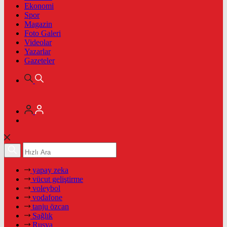
Ekonomi
Spor
Magazin
Foto Galeri
Videolar
Yazarlar
Gazeteler
yapay zeka
vücut geliştirme
voleybol
vodafone
tanju özcan
Sağlık
Rusya