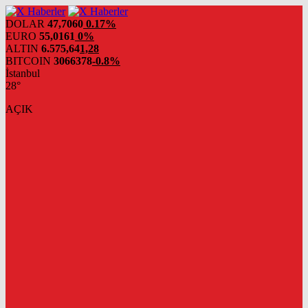
DOLAR
47,7060
0.17%
EURO
55,0161
0%
ALTIN
6.575,64
1,28
BITCOIN
3066378
-0.8%
İstanbul
28°
AÇIK