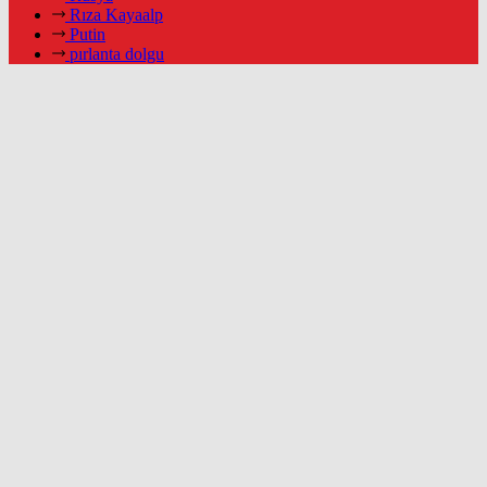
Rıza Kayaalp
Putin
pırlanta dolgu