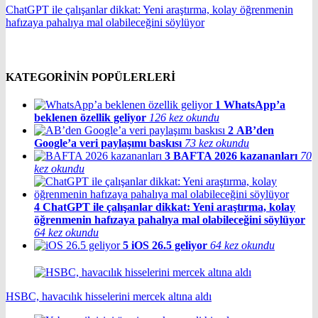
ChatGPT ile çalışanlar dikkat: Yeni araştırma, kolay öğrenmenin
hafızaya pahalıya mal olabileceğini söylüyor
KATEGORİNİN POPÜLERLERİ
1
WhatsApp’a
beklenen özellik geliyor
126 kez okundu
2
AB’den
Google’a veri paylaşımı baskısı
73 kez okundu
3
BAFTA 2026 kazananları
70
kez okundu
4
ChatGPT ile çalışanlar dikkat: Yeni araştırma, kolay
öğrenmenin hafızaya pahalıya mal olabileceğini söylüyor
64 kez okundu
5
iOS 26.5 geliyor
64 kez okundu
HSBC, havacılık hisselerini mercek altına aldı