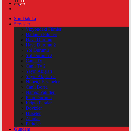
Son Dakika
Servisler
Vizyondaki Filmler
Haftanin Filmleri
Hava Durumu
Hava Durumu 2
Yol Durumu
Yol Durumu 2
Canlı Tv
Canlı Tv 2
Yayın Akışları
Yayın Akışları 2
Nöbetçi Eczaneler
Canlı Borsa
Namaz Vakitleri
Puan Durumu
Kripto Paralar
Dövizler
Hisseler
Altınlar
Pariteler
Gündem