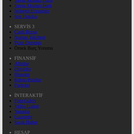
Yayın Akışları Light
Yayın Akışları Dark
Nöbetçi Eczaneler
Son Dakika
SERVİS 3
Canlı Borsa
Namaz Vakitleri
Puan Durumu
Örnek Burç Yorumu
FİNANSİF
Altınlar
Dövizler
Hisseler
Kripto Paralar
Pariteler
İNTERAKTİF
Foto Galeri
Video Galeri
Yazarlar
Gazeteler
Sıcak Haber
HESAP