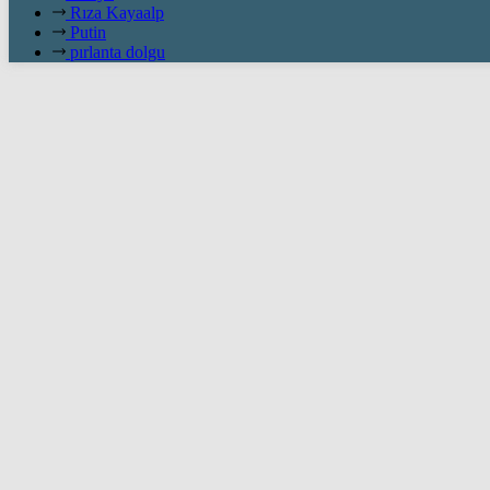
Rıza Kayaalp
Putin
pırlanta dolgu