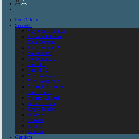
Son Dakika
Servisler
Vizyondaki Filmler
Haftanin Filmleri
Hava Durumu
Hava Durumu 2
Yol Durumu
Yol Durumu 2
Canlı Tv
Canlı Tv 2
Yayın Akışları
Yayın Akışları 2
Nöbetçi Eczaneler
Canlı Borsa
Namaz Vakitleri
Puan Durumu
Kripto Paralar
Dövizler
Hisseler
Altınlar
Pariteler
Gündem