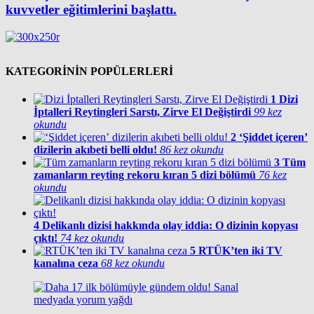
kuvvetler eğitimlerini başlattı.
KATEGORİNİN POPÜLERLERİ
1
Dizi
İptalleri Reytingleri Sarstı, Zirve El Değiştirdi
99 kez
okundu
2
‘Şiddet içeren’
dizilerin akıbeti belli oldu!
86 kez okundu
3
Tüm
zamanların reyting rekoru kıran 5 dizi bölümü
76 kez
okundu
4
Delikanlı dizisi hakkında olay iddia: O dizinin kopyası
çıktı!
74 kez okundu
5
RTÜK’ten iki TV
kanalına ceza
68 kez okundu