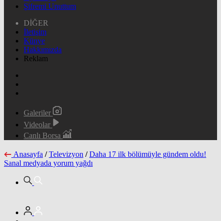
Şifremi Unuttum
DİĞER
İletişim
Künye
Hakkımızda
Reklam
Galeriler
Videolar
Canlı Borsa
Anasayfa
/
Televizyon
/
Daha 17 ilk bölümüyle gündem oldu!
Sanal medyada yorum yağdı