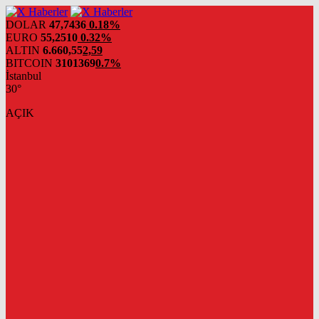
DOLAR
47,7436
0.18%
EURO
55,2510
0.32%
ALTIN
6.660,55
2,59
BITCOIN
3101369
0.7%
İstanbul
30°
AÇIK