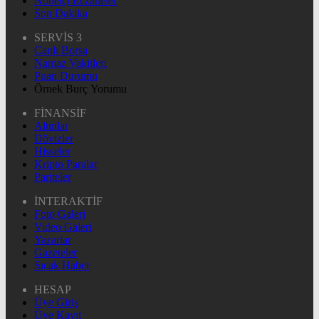
Nöbetçi Eczaneler
Son Dakika
SERVİS 3
Canlı Borsa
Namaz Vakitleri
Puan Durumu
Örnek Burç Yorumu
FİNANSİF
Altınlar
Dövizler
Hisseler
Kripto Paralar
Pariteler
İNTERAKTİF
Foto Galeri
Video Galeri
Yazarlar
Gazeteler
Sıcak Haber
HESAP
Üye Giriş
Üye Kayıt