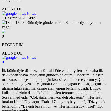
ABONE OL
News
1 Haziran 2026 14:05
0
BEĞENDİM
ABONE OL
News
0
İlk bölümüyle dün akşam Kanal D’de ekrana gelen dizi, daha ilk
dakikadan sosyal medyanın gündemine oturdu. Bodrum’un eşsiz
manzarasında çekilen proje için kısa sürede binlerce yorum yağdı.
Yurtlarda büyüyen 17 yaşındaki Aras’ın (Çağan Efe Ak) geçmişine
ulaşma hikâyesini merkezine alan yapım beğeni topladı. Birçok
kullanıcı dizinin daha ilk bölümünden fenomen olacağını belirtti.
Sosyal medyada, “Çok güzel ilerliyor, deli olacağım”, “Her şeyi
bırakın Kanal D’yi açın, ‘Daha 17’ neymiş bayıldım”, “Diziyi çok
beğendim”, “Bayağı bayağı iyi” ve “Her sahnesi çok güzel” gibi
yorumlar yapıldı.