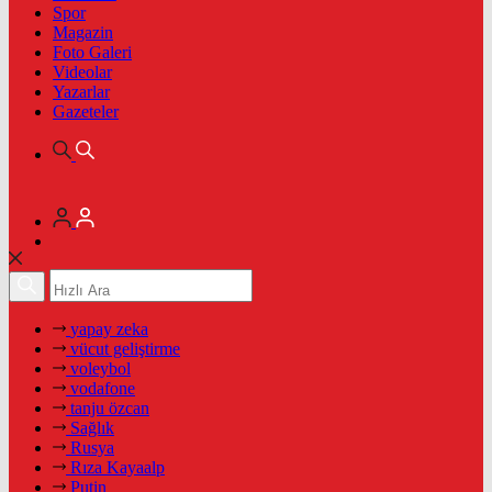
Spor
Magazin
Foto Galeri
Videolar
Yazarlar
Gazeteler
yapay zeka
vücut geliştirme
voleybol
vodafone
tanju özcan
Sağlık
Rusya
Rıza Kayaalp
Putin