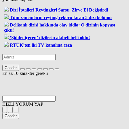
Dizi İptalleri Reytingleri Sarstı, Zirve El Değiştirdi
Tüm zamanların reyting rekoru kıran 5 dizi bölümü
Delikanlı dizisi hakkında olay iddia: O dizinin kopyası
çıktı!
‘Şiddet içeren’ dizilerin akıbeti belli oldu!
RTÜK’ten iki TV kanalına ceza
Gönder
En az 10 karakter gerekli
HIZLI YORUM YAP
Gönder