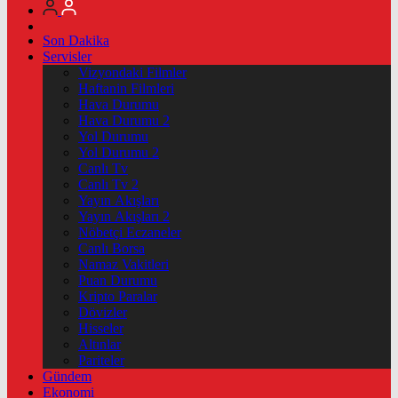
Son Dakika
Servisler
Vizyondaki Filmler
Haftanin Filmleri
Hava Durumu
Hava Durumu 2
Yol Durumu
Yol Durumu 2
Canlı Tv
Canlı Tv 2
Yayın Akışları
Yayın Akışları 2
Nöbetçi Eczaneler
Canlı Borsa
Namaz Vakitleri
Puan Durumu
Kripto Paralar
Dövizler
Hisseler
Altınlar
Pariteler
Gündem
Ekonomi