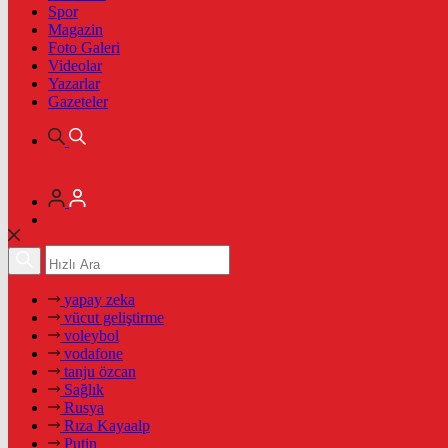
Spor
Magazin
Foto Galeri
Videolar
Yazarlar
Gazeteler
yapay zeka
vücut geliştirme
voleybol
vodafone
tanju özcan
Sağlık
Rusya
Rıza Kayaalp
Putin