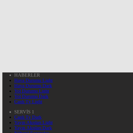
HABERLER
Hava Durumu Light
Hava Durumu Dark
Yol Durumu Light
Yol Durumu Dark
Canlı Tv Light
SERVİS 1
Canlı Tv Dark
Yayın Akışları Light
Yayın Akışları Dark