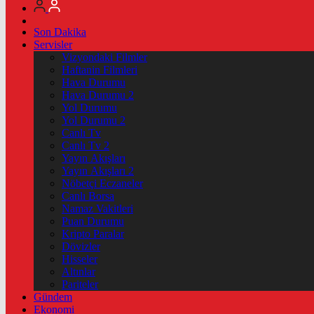
Son Dakika
Servisler
Vizyondaki Filmler
Haftanin Filmleri
Hava Durumu
Hava Durumu 2
Yol Durumu
Yol Durumu 2
Canlı Tv
Canlı Tv 2
Yayın Akışları
Yayın Akışları 2
Nöbetçi Eczaneler
Canlı Borsa
Namaz Vakitleri
Puan Durumu
Kripto Paralar
Dövizler
Hisseler
Altınlar
Pariteler
Gündem
Ekonomi