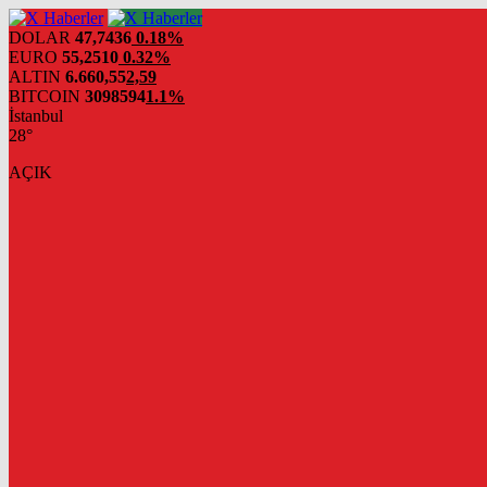
DOLAR
47,7436
0.18%
EURO
55,2510
0.32%
ALTIN
6.660,55
2,59
BITCOIN
3098594
1.1%
İstanbul
28°
AÇIK