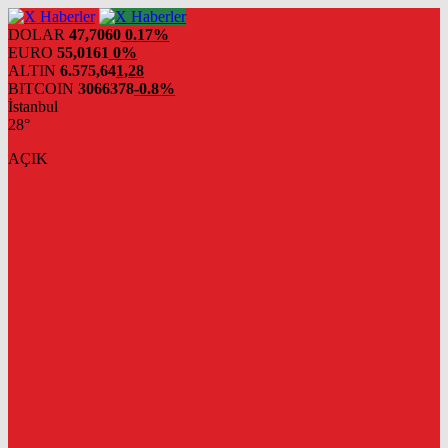
DOLAR
47,7060
0.17%
EURO
55,0161
0%
ALTIN
6.575,64
1,28
BITCOIN
3066378
-0.8%
İstanbul
28°
AÇIK