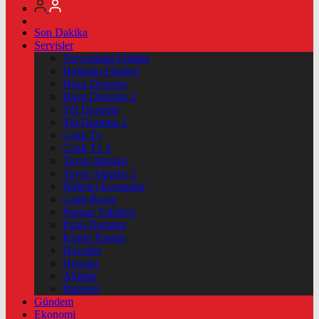
Son Dakika
Servisler
Vizyondaki Filmler
Haftanin Filmleri
Hava Durumu
Hava Durumu 2
Yol Durumu
Yol Durumu 2
Canlı Tv
Canlı Tv 2
Yayın Akışları
Yayın Akışları 2
Nöbetçi Eczaneler
Canlı Borsa
Namaz Vakitleri
Puan Durumu
Kripto Paralar
Dövizler
Hisseler
Altınlar
Pariteler
Gündem
Ekonomi