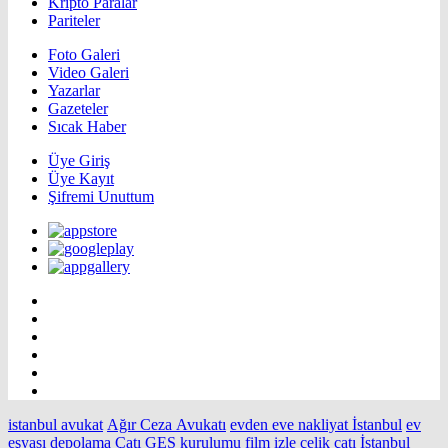
Kripto Paralar
Pariteler
Foto Galeri
Video Galeri
Yazarlar
Gazeteler
Sıcak Haber
Üye Giriş
Üye Kayıt
Şifremi Unuttum
istanbul avukat
Ağır Ceza Avukatı
evden eve nakliyat İstanbul
ev
eşyası depolama
Çatı GES kurulumu
film izle
çelik çatı
İstanbul