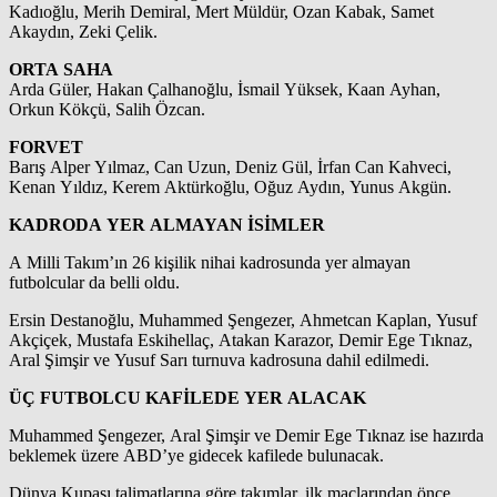
Kadıoğlu, Merih Demiral, Mert Müldür, Ozan Kabak, Samet
Akaydın, Zeki Çelik.
ORTA SAHA
Arda Güler, Hakan Çalhanoğlu, İsmail Yüksek, Kaan Ayhan,
Orkun Kökçü, Salih Özcan.
FORVET
Barış Alper Yılmaz, Can Uzun, Deniz Gül, İrfan Can Kahveci,
Kenan Yıldız, Kerem Aktürkoğlu, Oğuz Aydın, Yunus Akgün.
KADRODA YER ALMAYAN İSİMLER
A Milli Takım’ın 26 kişilik nihai kadrosunda yer almayan
futbolcular da belli oldu.
Ersin Destanoğlu, Muhammed Şengezer, Ahmetcan Kaplan, Yusuf
Akçiçek, Mustafa Eskihellaç, Atakan Karazor, Demir Ege Tıknaz,
Aral Şimşir ve Yusuf Sarı turnuva kadrosuna dahil edilmedi.
ÜÇ FUTBOLCU KAFİLEDE YER ALACAK
Muhammed Şengezer, Aral Şimşir ve Demir Ege Tıknaz ise hazırda
beklemek üzere ABD’ye gidecek kafilede bulunacak.
Dünya Kupası talimatlarına göre takımlar, ilk maçlarından önce