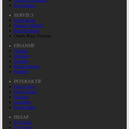
Nöbetçi Eczaneler
Son Dakika
SERVİS 3
Canlı Borsa
Namaz Vakitleri
Puan Durumu
Örnek Burç Yorumu
FİNANSİF
Altınlar
Dövizler
Hisseler
Kripto Paralar
Pariteler
İNTERAKTİF
Foto Galeri
Video Galeri
Yazarlar
Gazeteler
Sıcak Haber
HESAP
Üye Giriş
Üye Kayıt