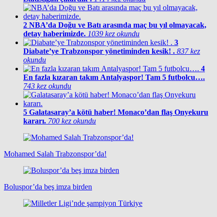
2
NBA’da Doğu ve Batı arasında maç bu yıl olmayacak,
detay haberimizde.
1039 kez okundu
3
Diabate’ye Trabzonspor yönetiminden kesik! .
837 kez
okundu
4
En fazla kızaran takım Antalyaspor! Tam 5 futbolcu….
743 kez okundu
5
Galatasaray’a kötü haber! Monaco’dan flaş Onyekuru
kararı.
700 kez okundu
Mohamed Salah Trabzonspor’da!
Boluspor’da beş imza birden