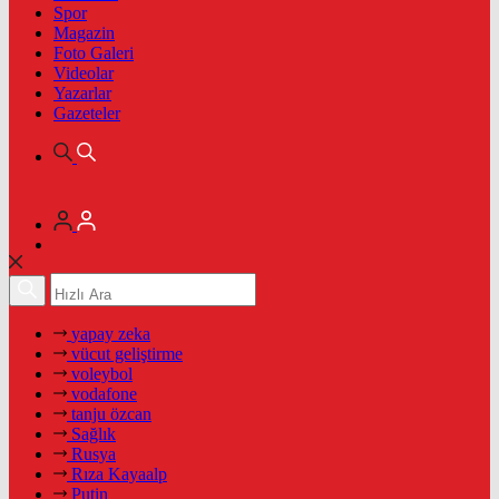
Spor
Magazin
Foto Galeri
Videolar
Yazarlar
Gazeteler
yapay zeka
vücut geliştirme
voleybol
vodafone
tanju özcan
Sağlık
Rusya
Rıza Kayaalp
Putin