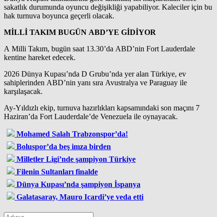
sakatlık durumunda oyuncu değişikliği yapabiliyor. Kaleciler için bu
hak turnuva boyunca geçerli olacak.
MİLLİ TAKIM BUGÜN ABD’YE GİDİYOR
A Milli Takım, bugün saat 13.30’da ABD’nin Fort Lauderdale
kentine hareket edecek.
2026 Dünya Kupası’nda D Grubu’nda yer alan Türkiye, ev
sahiplerinden ABD’nin yanı sıra Avustralya ve Paraguay ile
karşılaşacak.
Ay-Yıldızlı ekip, turnuva hazırlıkları kapsamındaki son maçını 7
Haziran’da Fort Lauderdale’de Venezuela ile oynayacak.
Mohamed Salah Trabzonspor’da!
Boluspor’da beş imza birden
Milletler Ligi’nde şampiyon Türkiye
Filenin Sultanları finalde
Dünya Kupası’nda şampiyon İspanya
Galatasaray, Mauro Icardi’ye veda etti