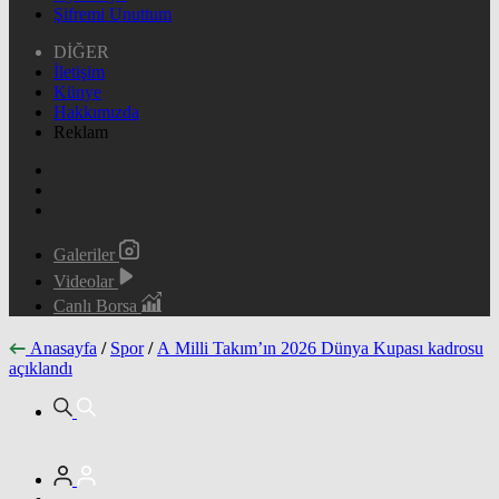
Şifremi Unuttum
DİĞER
İletişim
Künye
Hakkımızda
Reklam
Galeriler
Videolar
Canlı Borsa
Anasayfa
/
Spor
/
A Milli Takım’ın 2026 Dünya Kupası kadrosu
açıklandı