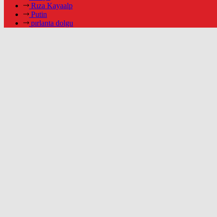
Rıza Kayaalp
Putin
pırlanta dolgu