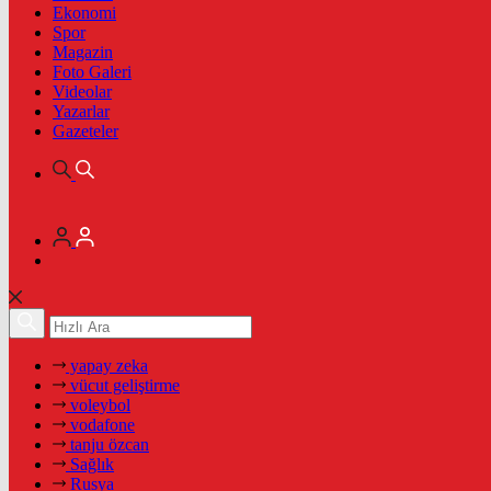
Ekonomi
Spor
Magazin
Foto Galeri
Videolar
Yazarlar
Gazeteler
yapay zeka
vücut geliştirme
voleybol
vodafone
tanju özcan
Sağlık
Rusya