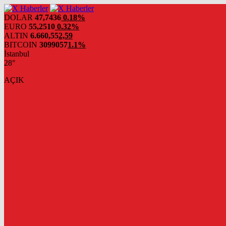
DOLAR
47,7436
0.18%
EURO
55,2510
0.32%
ALTIN
6.660,55
2,59
BITCOIN
3099057
1.1%
İstanbul
28°
AÇIK