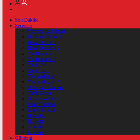
Son Dakika
Servisler
Vizyondaki Filmler
Haftanin Filmleri
Hava Durumu
Hava Durumu 2
Yol Durumu
Yol Durumu 2
Canlı Tv
Canlı Tv 2
Yayın Akışları
Yayın Akışları 2
Nöbetçi Eczaneler
Canlı Borsa
Namaz Vakitleri
Puan Durumu
Kripto Paralar
Dövizler
Hisseler
Altınlar
Pariteler
Gündem