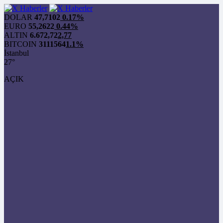
DOLAR
47,7102
0.17%
EURO
55,2622
0.44%
ALTIN
6.672,72
2,77
BITCOIN
3111564
1.1%
İstanbul
27°
AÇIK