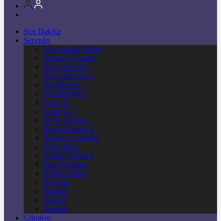
Son Dakika
Servisler
Vizyondaki Filmler
Haftanin Filmleri
Hava Durumu
Hava Durumu 2
Yol Durumu
Yol Durumu 2
Canlı Tv
Canlı Tv 2
Yayın Akışları
Yayın Akışları 2
Nöbetçi Eczaneler
Canlı Borsa
Namaz Vakitleri
Puan Durumu
Kripto Paralar
Dövizler
Hisseler
Altınlar
Pariteler
Gündem