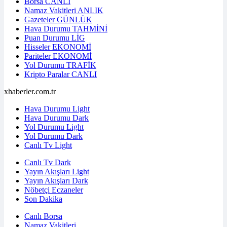
Borsa
CANLI
Namaz Vakitleri
ANLIK
Gazeteler
GÜNLÜK
Hava Durumu
TAHMİNİ
Puan Durumu
LİG
Hisseler
EKONOMİ
Pariteler
EKONOMİ
Yol Durumu
TRAFİK
Kripto Paralar
CANLI
xhaberler.com.tr
Hava Durumu Light
Hava Durumu Dark
Yol Durumu Light
Yol Durumu Dark
Canlı Tv Light
Canlı Tv Dark
Yayın Akışları Light
Yayın Akışları Dark
Nöbetçi Eczaneler
Son Dakika
Canlı Borsa
Namaz Vakitleri