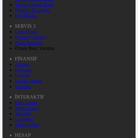
Yayın Akışları Dark
Nöbetçi Eczaneler
Son Dakika
SERVİS 3
Canlı Borsa
Namaz Vakitleri
Puan Durumu
Örnek Burç Yorumu
FİNANSİF
Altınlar
Dövizler
Hisseler
Kripto Paralar
Pariteler
İNTERAKTİF
Foto Galeri
Video Galeri
Yazarlar
Gazeteler
Sıcak Haber
HESAP