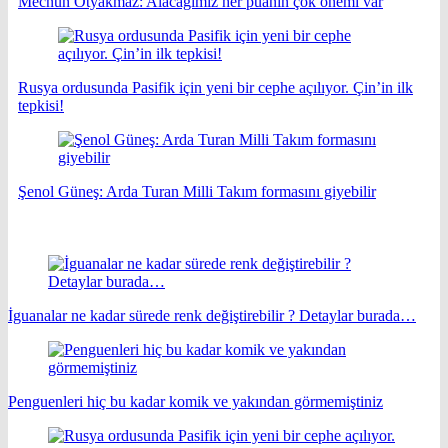
Mecnun Otyakmaz: Alacağımız her puanın çok önemi var
Rusya ordusunda Pasifik için yeni bir cephe açılıyor. Çin’in ilk
tepkisi!
Şenol Güneş: Arda Turan Milli Takım formasını giyebilir
İguanalar ne kadar sürede renk değiştirebilir ? Detaylar burada…
Penguenleri hiç bu kadar komik ve yakından görmemiştiniz