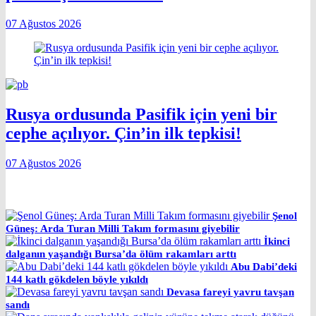
07 Ağustos 2026
Rusya ordusunda Pasifik için yeni bir
cephe açılıyor. Çin’in ilk tepkisi!
07 Ağustos 2026
Şenol
Güneş: Arda Turan Milli Takım formasını giyebilir
İkinci
dalganın yaşandığı Bursa’da ölüm rakamları arttı
Abu Dabi’deki
144 katlı gökdelen böyle yıkıldı
Devasa fareyi yavru tavşan
sandı