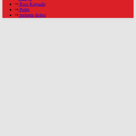
Rıza Kayaalp
Putin
pırlanta dolgu