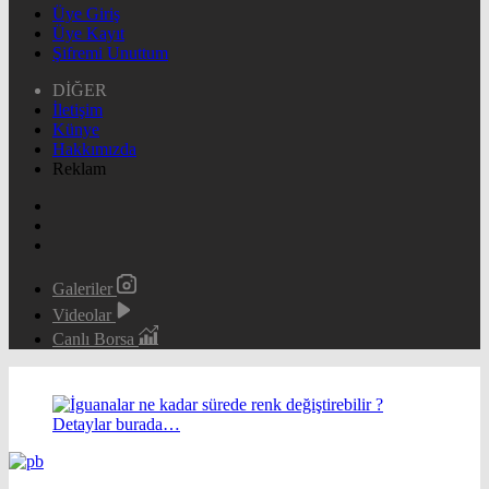
Üye Giriş
Üye Kayıt
Şifremi Unuttum
DİĞER
İletişim
Künye
Hakkımızda
Reklam
Galeriler
Videolar
Canlı Borsa