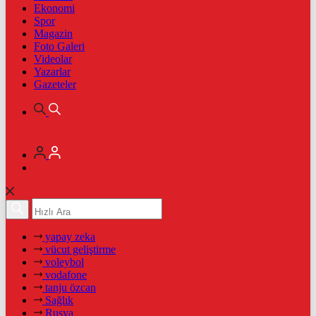
Ekonomi
Spor
Magazin
Foto Galeri
Videolar
Yazarlar
Gazeteler
yapay zeka
vücut geliştirme
voleybol
vodafone
tanju özcan
Sağlık
Rusya