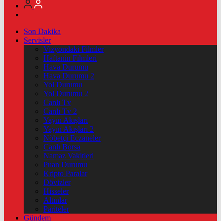
Son Dakika
Servisler
Vizyondaki Filmler
Haftanin Filmleri
Hava Durumu
Hava Durumu 2
Yol Durumu
Yol Durumu 2
Canlı Tv
Canlı Tv 2
Yayın Akışları
Yayın Akışları 2
Nöbetçi Eczaneler
Canlı Borsa
Namaz Vakitleri
Puan Durumu
Kripto Paralar
Dövizler
Hisseler
Altınlar
Pariteler
Gündem