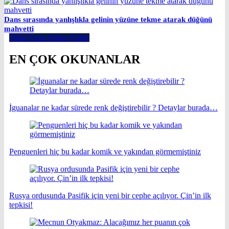
Dans sırasında yanlışlıkla gelinin yüzüne tekme atarak düğünü
mahvetti
Daha Fazla Haber Yükle
EN ÇOK OKUNANLAR
İguanalar ne kadar sürede renk değiştirebilir ? Detaylar burada…
Penguenleri hiç bu kadar komik ve yakından görmemiştiniz
Rusya ordusunda Pasifik için yeni bir cephe açılıyor. Çin’in ilk
tepkisi!