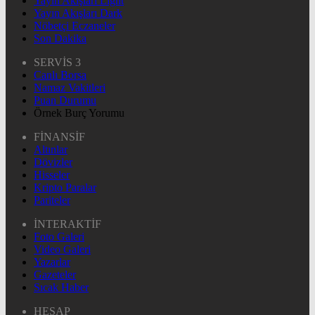
Yayın Akışları Light
Yayın Akışları Dark
Nöbetçi Eczaneler
Son Dakika
SERVİS 3
Canlı Borsa
Namaz Vakitleri
Puan Durumu
Örnek Burç Yorumu
FİNANSİF
Altınlar
Dövizler
Hisseler
Kripto Paralar
Pariteler
İNTERAKTİF
Foto Galeri
Video Galeri
Yazarlar
Gazeteler
Sıcak Haber
HESAP