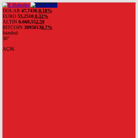
DOLAR
47,7436
0.18%
EURO
55,2510
0.32%
ALTIN
6.660,55
2,59
BITCOIN
3095013
0.7%
İstanbul
30°
AÇIK