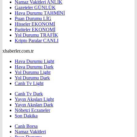
Namaz Vakitleri
ANLIK
Gazeteler
GÜNLÜK
Hava Durumu
TAHMİNİ
Puan Durumu
LİG
Hisseler
EKONOMİ
Pariteler
EKONOMİ
Yol Durumu
TRAFİK
Kripto Paralar
CANLI
xhaberler.com.tr
Hava Durumu Light
Hava Durumu Dark
Yol Durumu Light
Yol Durumu Dark
Canlı Tv Light
Canlı Tv Dark
Yayın Akışları Light
Yayın Akışları Dark
Nöbetçi Eczaneler
Son Dakika
Canlı Borsa
Namaz Vakitleri