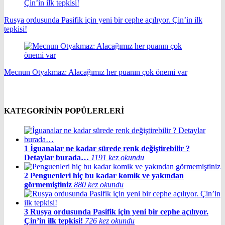
Rusya ordusunda Pasifik için yeni bir cephe açılıyor. Çin’in ilk
tepkisi!
Mecnun Otyakmaz: Alacağımız her puanın çok önemi var
KATEGORİNİN POPÜLERLERİ
1
İguanalar ne kadar sürede renk değiştirebilir ?
Detaylar burada…
1191 kez okundu
2
Penguenleri hiç bu kadar komik ve yakından
görmemiştiniz
880 kez okundu
3
Rusya ordusunda Pasifik için yeni bir cephe açılıyor.
Çin’in ilk tepkisi!
726 kez okundu