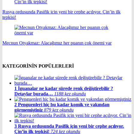
Rusya ordusunda Pasifik için yeni bir cephe açılıyor. Çin’in ilk
tepkisi!
Mecnun Otyakmaz: Alacağımız her puanın çok önemi var
KATEGORİNİN POPÜLERLERİ
1
İguanalar ne kadar sürede renk değiştirebilir ?
Detaylar burada…
1188 kez okundu
2
Penguenleri hiç bu kadar komik ve yakından
görmemiştiniz
879 kez okundu
3
Rusya ordusunda Pasifik için yeni bir cephe açılıyor.
Çin’in ilk tepkisi!
724 kez okundu