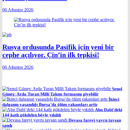
06 Ağustos 2026
Rusya ordusunda Pasifik için yeni bir
cephe açılıyor. Çin’in ilk tepkisi!
06 Ağustos 2026
Şenol
Güneş: Arda Turan Milli Takım formasını giyebilir
İkinci
dalganın yaşandığı Bursa’da ölüm rakamları arttı
Abu Dabi’deki
144 katlı gökdelen böyle yıkıldı
Devasa fareyi yavru tavşan
sandı