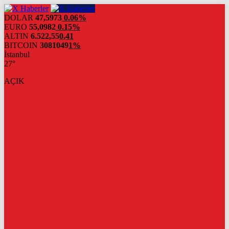
DOLAR
47,5973
0.06%
EURO
55,0982
0.15%
ALTIN
6.522,55
0,41
BITCOIN
3081049
1%
İstanbul
27°
AÇIK