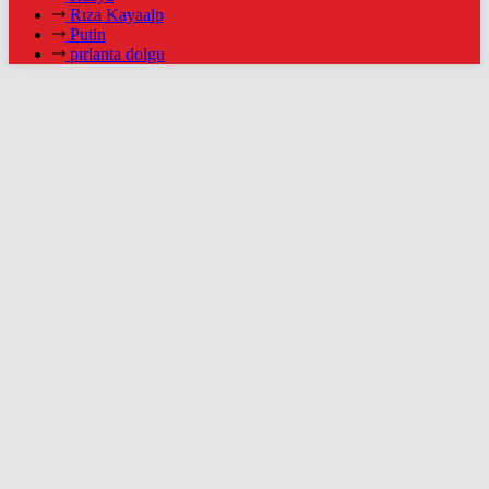
Rıza Kayaalp
Putin
pırlanta dolgu