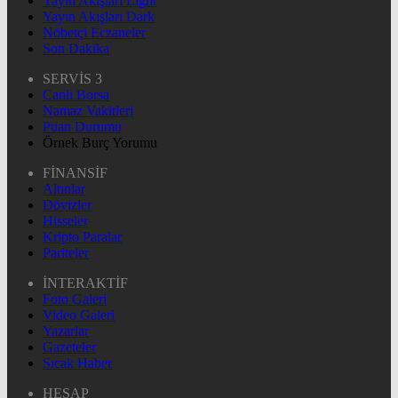
Yayın Akışları Light
Yayın Akışları Dark
Nöbetçi Eczaneler
Son Dakika
SERVİS 3
Canlı Borsa
Namaz Vakitleri
Puan Durumu
Örnek Burç Yorumu
FİNANSİF
Altınlar
Dövizler
Hisseler
Kripto Paralar
Pariteler
İNTERAKTİF
Foto Galeri
Video Galeri
Yazarlar
Gazeteler
Sıcak Haber
HESAP