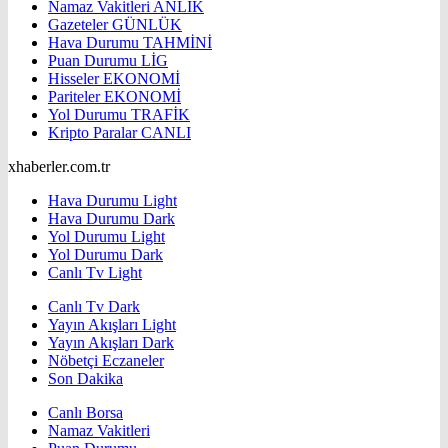
Namaz Vakitleri
ANLIK
Gazeteler
GÜNLÜK
Hava Durumu
TAHMİNİ
Puan Durumu
LİG
Hisseler
EKONOMİ
Pariteler
EKONOMİ
Yol Durumu
TRAFİK
Kripto Paralar
CANLI
xhaberler.com.tr
Hava Durumu Light
Hava Durumu Dark
Yol Durumu Light
Yol Durumu Dark
Canlı Tv Light
Canlı Tv Dark
Yayın Akışları Light
Yayın Akışları Dark
Nöbetçi Eczaneler
Son Dakika
Canlı Borsa
Namaz Vakitleri