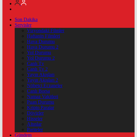
Son Dakika
Servisler
Vizyondaki Filmler
Haftanin Filmleri
Hava Durumu
Hava Durumu 2
Yol Durumu
Yol Durumu 2
Canlı Tv
Canlı Tv 2
Yayın Akışları
Yayın Akışları 2
Nöbetçi Eczaneler
Canlı Borsa
Namaz Vakitleri
Puan Durumu
Kripto Paralar
Dövizler
Hisseler
Altınlar
Pariteler
Gündem