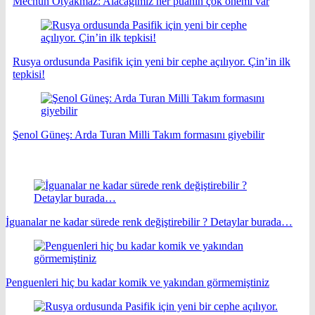
Mecnun Otyakmaz: Alacağımız her puanın çok önemi var
Rusya ordusunda Pasifik için yeni bir cephe açılıyor. Çin’in ilk
tepkisi!
Şenol Güneş: Arda Turan Milli Takım formasını giyebilir
İguanalar ne kadar sürede renk değiştirebilir ? Detaylar burada…
Penguenleri hiç bu kadar komik ve yakından görmemiştiniz