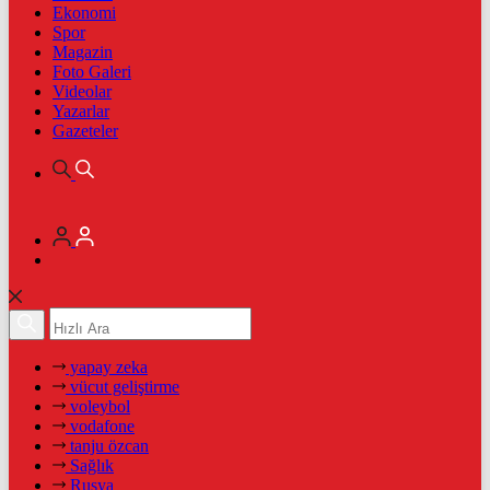
Ekonomi
Spor
Magazin
Foto Galeri
Videolar
Yazarlar
Gazeteler
yapay zeka
vücut geliştirme
voleybol
vodafone
tanju özcan
Sağlık
Rusya