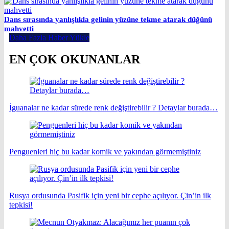
Dans sırasında yanlışlıkla gelinin yüzüne tekme atarak düğünü
mahvetti
Daha Fazla Haber Yükle
EN ÇOK OKUNANLAR
İguanalar ne kadar sürede renk değiştirebilir ? Detaylar burada…
Penguenleri hiç bu kadar komik ve yakından görmemiştiniz
Rusya ordusunda Pasifik için yeni bir cephe açılıyor. Çin’in ilk
tepkisi!