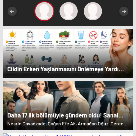
Cildin Erken Yaşlanmasını Önlemeye Yardımcı
Tavsiyeler
Daha 17 ilk bölümüyle gündem oldu! Sanal
medyada yorum yağdı
Nesrin Cavadzade, Çağan Efe Ak, Armağan Oğuz, Ceren
Ayruk, Ata Yaşat, Dilara Aksüyek, Çağdaş Onur Öztürk,
Melis Babadağ, Helin Elveren ve Bülent Seyran gibi