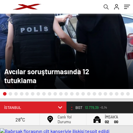
Avcılar soruşturmasında 12
tutuklama
BIST
13.779,39
-0,14
Canlı Yol
İMSAK'A
28°C
Durumu
02
00