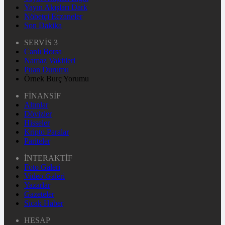
Yayın Akışları Dark
Nöbetçi Eczaneler
Son Dakika
SERVİS 3
Canlı Borsa
Namaz Vakitleri
Puan Durumu
Örnek Burç Yorumu
FİNANSİF
Altınlar
Dövizler
Hisseler
Kripto Paralar
Pariteler
İNTERAKTİF
Foto Galeri
Video Galeri
Yazarlar
Gazeteler
Sıcak Haber
HESAP