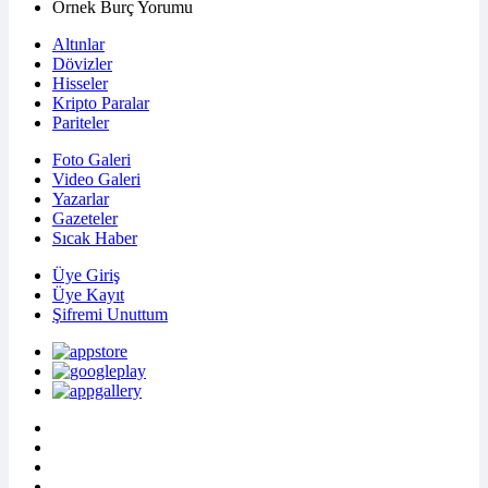
Örnek Burç Yorumu
Altınlar
Dövizler
Hisseler
Kripto Paralar
Pariteler
Foto Galeri
Video Galeri
Yazarlar
Gazeteler
Sıcak Haber
Üye Giriş
Üye Kayıt
Şifremi Unuttum