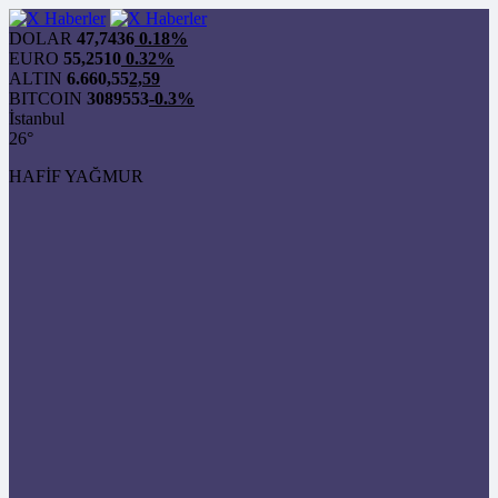
DOLAR
47,7436
0.18%
EURO
55,2510
0.32%
ALTIN
6.660,55
2,59
BITCOIN
3089553
-0.3%
İstanbul
26°
HAFİF YAĞMUR