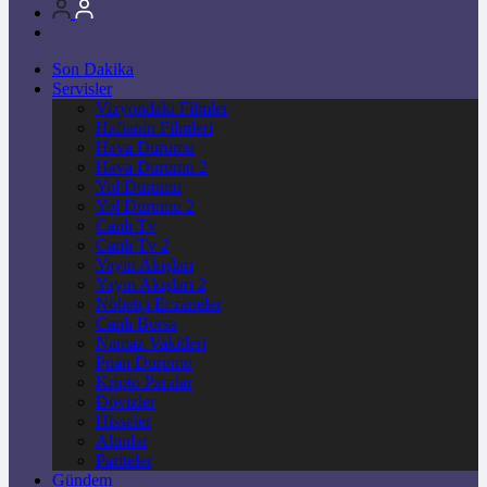
Son Dakika
Servisler
Vizyondaki Filmler
Haftanin Filmleri
Hava Durumu
Hava Durumu 2
Yol Durumu
Yol Durumu 2
Canlı Tv
Canlı Tv 2
Yayın Akışları
Yayın Akışları 2
Nöbetçi Eczaneler
Canlı Borsa
Namaz Vakitleri
Puan Durumu
Kripto Paralar
Dövizler
Hisseler
Altınlar
Pariteler
Gündem