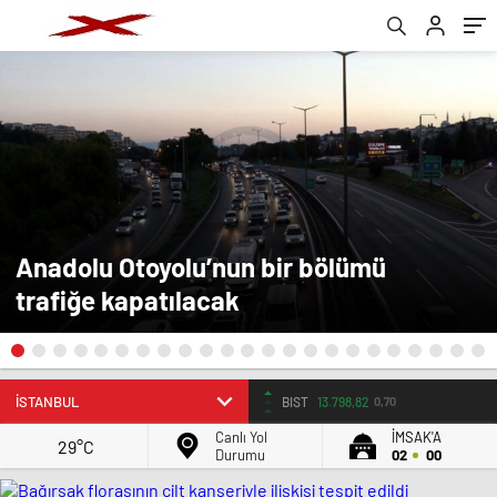
Anadolu Otoyolu’nun bir bölümü
trafiğe kapatılacak
BIST
13.798,82
0,70
Canlı Yol
İMSAK'A
29°C
Durumu
02
00